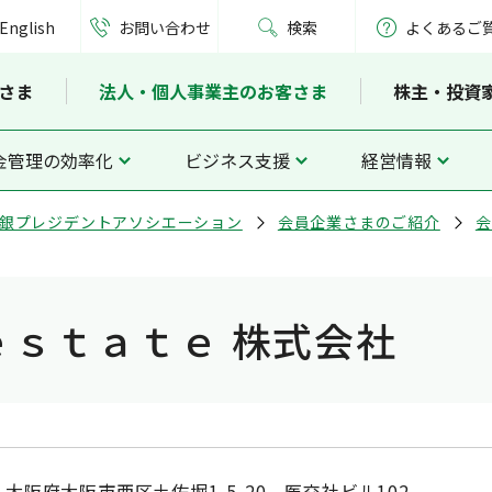
English
お問い合わせ
検索
よくあるご
さま
法人・個人事業主のお客さま
株主・投資
金管理の効率化
ビジネス支援
経営情報
銀プレジデントアソシエーション
会員企業さまのご紹介
会
ｅｓｔａｔｅ 株式会社
大阪府大阪市西区土佐堀1-5-20 医交社ビル102