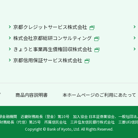
京都クレジットサービス株式会社
株式会社京都総研コンサルティング
きょうと事業再生債権回収株式会社
京都信用保証サービス株式会社
プ
商品内容説明書
本ホームページのご利用にあたって
録金融機関 近畿財務局長（登金）第10号 加入協会 日本証券業協会、一般社団
財務局長（代信）第25号 所属信託会社 三井住友信託銀行株式会社 三菱UFJ信
Copyright © Bank of Kyoto, Ltd. All Rights Reserved.