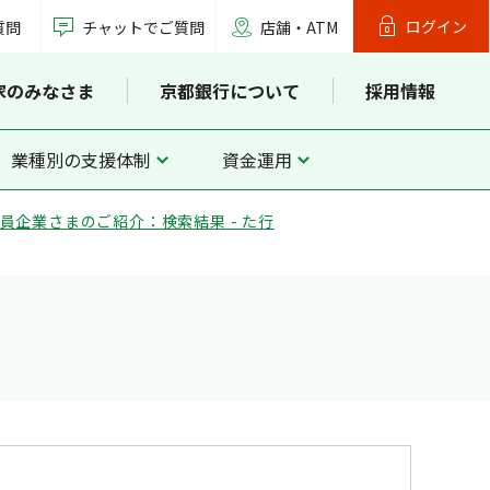
ログイン
質問
チャットでご質問
店舗・ATM
家のみなさま
京都銀行について
採用情報
業種別の支援体制
資金運用
員企業さまのご紹介：検索結果 - た行