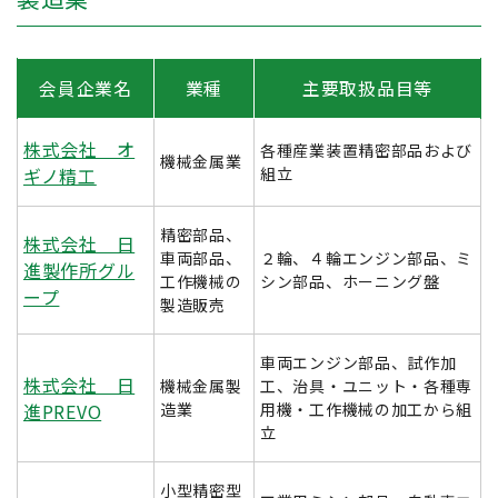
会員企業名
業種
主要取扱品目等
株式会社 オ
各種産業装置精密部品および
機械金属業
ギノ精工
組立
精密部品、
株式会社 日
車両部品、
２輪、４輪エンジン部品、ミ
進製作所グル
工作機械の
シン部品、ホーニング盤
ープ
製造販売
車両エンジン部品、試作加
株式会社 日
機械金属製
工、治具・ユニット・各種専
進PREVO
造業
用機・工作機械の加工から組
立
小型精密型