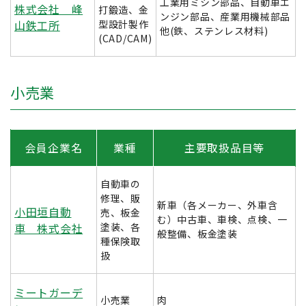
工業用ミシン部品、自動車エ
株式会社 峰
打鍛造、金
ンジン部品、産業用機械部品
山鉄工所
型設計製作
他(鉄、ステンレス材料)
(CAD/CAM)
小売業
会員企業名
業種
主要取扱品目等
自動車の
修理、販
新車（各メーカー、外車含
小田垣自動
売、板金
む）中古車、車検、点検、一
車 株式会社
塗装、各
般整備、板金塗装
種保険取
扱
ミートガーデ
小売業
肉