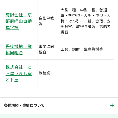
大型二種・中型二種、普通
有限会社 京
車・準中型・大型・中型・大
自動車教
都府峰山自動
特・けん引、二輪、合宿、安
習
全教室、取得時講習、高齢者
車学校
講習
丹後機械工業
事業協同
工具、鋼財、生産資材等
協同組合
組合
株式会社 と
ト屋うまし宿
旅館業
とト屋
各種規約・方針について