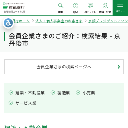
メニュー
金融機関コード:0158
検索
Q&A
AIチャット
店舗・ATM
京都銀行ホーム
法人・個人事業主のお客さま
京銀プレジデントアソ
会員企業さまのご紹介：検索結果 - 京
丹後市
会員企業さまの検索ページへ
建築・不動産業
製造業
小売業
サービス業
建築・不動産業