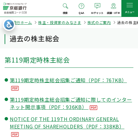
メニュー
金融機関コード:0158
検索
Q&A
AIチャット
店舗・ATM
京都銀行ホーム
株主・投資家のみなさま
株式のご案内
過去の株主
過去の株主総会
第119期定時株主総会
第119期定時株主総会招集ご通知（PDF：767KB）
第119期定時株主総会招集ご通知に際してのインター
ネット開示事項（PDF：936KB）
NOTICE OF THE 119TH ORDINARY GENERAL
MEETING OF SHAREHOLDERS（PDF：338KB）