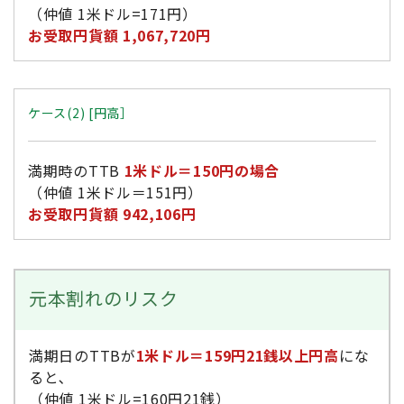
（仲値 1米ドル=171円）
お受取円貨額 1,067,720円
ケース(2) [円高］
満期時のTTB
1米ドル＝150円の場合
（仲値 1米ドル＝151円）
お受取円貨額 942,106円
元本割れのリスク
満期日のTTBが
1米ドル＝159円21銭以上円高
にな
ると､
（仲値 1米ドル=160円21銭）