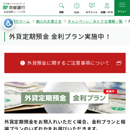
メニュー
金融機関コード:0158
検索
Q&A
AIチャット
店舗・ATM
京都銀行ホーム
個人のお客さま
キャンペーン／おトクな情報一覧
外貨定期預金 金利プラン実施中！
外貨預金に関するご注意事項について
外貨定期預金をお預入れいただく場合、金利プランと相
場プランのいずれかをお選びいただきます。