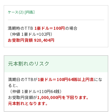
ケース(2) [円高］
満期時のTTB
1豪ドル＝100円
の場合
（仲値 1豪ドル=102円）
お受取円貨額 920,404円
元本割れのリスク
満期日のTTBが
1豪ドル＝108円64銭以上円高
にな
ると､
（仲値 1豪ドル=110円64銭）
お受取円貨額が
1,000,000円を下回ります。
元本割れとなります｡