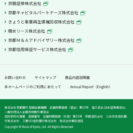
京銀証券株式会社
京都キャピタルパートナーズ株式会社
きょうと事業再生債権回収株式会社
積水リース株式会社
京都Ｍ＆Ａアドバイザリー株式会社
京都信用保証サービス株式会社
お問い合わせ
サイトマップ
商品内容説明書
本ホームページのご利用にあたって
Annual Report（English）
株式会社京都銀行 登録金融機関 近畿財務局長（登金）第10号 加入協会 日本証券業協会、
一般社団法人金融先物取引業協会
信託契約代理業 登録番号 近畿財務局長（代信）第25号 所属信託会社 三井住友信託銀
行株式会社 三菱UFJ信託銀行株式会社 株式会社朝日信託
Copyright © Bank of Kyoto, Ltd. All Rights Reserved.