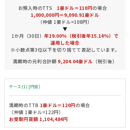
お預入時のTTS
1豪ドル＝110円
の場合
1,000,000円＝9,090.91豪ドル
（仲値 1豪ドル=108円）
▼
1か月（30日）
年19.00％（税引後年15.14％）で
運用した場合
※小数点第3位以下を切り捨てて表記しています。
満期時の元利合計額
9,204.04豪ドル
（税引後）
ケース(1) [円安］
満期時のTTB
1豪ドル＝120円
の場合
（仲値 1豪ドル=122円）
お受取円貨額 1,104,484円