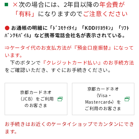
×
次の場合には、2年目以降の
年会費が
「有料」
になりますので
ご注意ください
●
お通帳の明細に「ﾄﾞｺﾓｹｲﾀｲ」「KDDIﾘﾖｳｷﾝ」「ｿﾌﾄ
ﾊﾞﾝｸﾓﾊﾞｲﾙ」など携帯電話会社名が表示されている。
⇒ケータイ代のお支払方法が『預金口座振替』になって
います。
下のボタンで
『クレジットカード払い』のお手続方法
をご確認いただき、すぐにお手続きください。
京都カードネオ
京都カードネオ
（Visa・
（JCB）をご利用
Mastercard
）を
®
のお客さま
ご利用のお客さま
お手続きはお近くのケータイショップでカンタンにでき
ます。