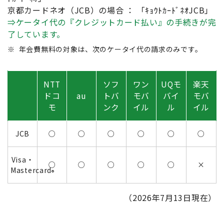
京都カードネオ（JCB）の場合 ： 「ｷｮｳﾄｶｰﾄﾞﾈｵJCB」
⇒ケータイ代の『クレジットカード払い』の手続きが完
了しています。
※
年会費無料の対象は、次のケータイ代の請求のみです。
NTT
ソフ
ワン
UQモ
楽天
ドコ
au
トバ
モバ
バイ
モバ
モ
ンク
イル
ル
イル
JCB
○
○
○
○
○
○
Visa・
○
○
○
○
○
×
Mastercard
®
（2026年7月13日現在）