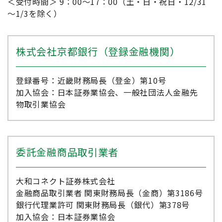
＜受付時間＞ 9：00～17：00（土・日・祝日・12/31
願い申しあげます。
～1/3を除く）
仲介において、京都銀行は大和コネクト証券
への証券口座開設のお申し込みおよび大和コ
ネクト証券との証券取引に関する勧誘を行い
株式会社京都銀行（登録金融機関）
ます。
京都銀行は大和コネクト証券とは別法人であ
登録番号：近畿財務局長（登金）第10号
り、仲介のご利用にあたっては、大和コネク
加入協会：日本証券業協会、一般社団法人金融先
ト証券の証券口座の開設が必要です（仲介の
物取引業協会
口座開設をお申し込みいただくと、お取引口
座は大和コネクト証券に開設されます）。
証券口座開設後の株式売買等のお取引につい
委託金融商品取引業者
ては、すべてお客さまと大和コネクト証券と
のお取引になります。
大和コネクト証券株式会社
京都銀行には大和コネクト証券とお客さまと
金融商品取引業者 関東財務局長（金商）第3186号
の契約締結に関する代理権はありません。し
銀行代理業許可 関東財務局長（銀代）第378号
たがって、大和コネクト証券とお客さまとの
加入協会：日本証券業協会
間の契約の締結権はありません。