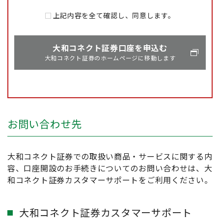
ご確認ください。
上記内容を全て確認し、同意します。
投資する資金が借入金の場合
大和コネクト証券口座を申込む
投資する資金が元本割れするリスクが小さいこ
大和コネクト証券のホームページに移動します
とを最優先に考えたい場合
ご注意事項
【以下、金融商品仲介における株式等のお取引
をお申し込みの際は、つぎの点にご注意くださ
お問い合わせ先
い。】
金融商品仲介における取扱商品は預金ではな
く、預金保険制度の対象ではありません。ま
大和コネクト証券での取扱い商品・サービスに関する内
た、京都銀行が元本を保証するものではあり
容、口座開設のお手続きについてのお問い合わせは、大
ません。
和コネクト証券カスタマーサポートをご利用ください。
金融商品仲介で取り扱う有価証券等は、金
利・為替・株式相場等の変動や、有価証券の
大和コネクト証券カスタマーサポート
発行者の業務または財産の状況の変化等によ