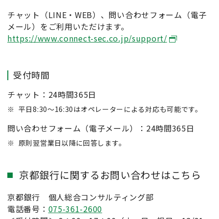
り価格が変動し、損失が生じるおそれがあり
チャット（LINE・WEB）、問い合わせフォーム（電子
ます。
メール）をご利用いただけます。
https://www.connect-sec.co.jp/support/
取引に際しては、大和コネクト証券が定める
手数料等がかかります。手数料は商品・銘
柄・取引金額・取引方法・取引チャネル等に
受付時間
より異なり多岐にわたるため、具体的な金額
または計算方法を記載することができませ
チャット：24時間365日
ん。
※
平日8:30～16:30はオペレーターによる対応も可能です。
各商品のリスク・手数料については
大和コネ
問い合わせフォーム（電子メール）：24時間365日
クト証券のホームページ
にてご確認くだ
さい。
※
原則翌営業日以降に回答します。
大和コネクト証券ホームページに掲載の「契
京都銀行に関するお問い合わせはこちら
約締結前交付書面」「上場有価証券等書面」
「目論見書補完書面」「目論見書」「リス
京都銀行 個人総合コンサルティング部
ク・手数料などの重要事項」等を十分お読み
電話番号：
いただき、投資判断はご自身でされるようお
075-361-2600