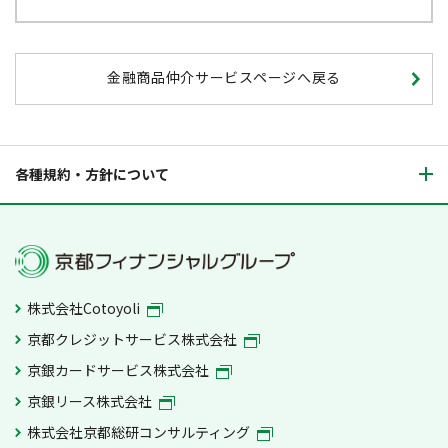
京都銀行で金融商品仲介の取引をされるかど
うかが、お客さまと京都銀行との取引（預
金融商品仲介サービスページへ戻る
金・融資等）に影響を与えることはありませ
ん。また、京都銀行での取引内容（預金・融
資等）が金融商品仲介サービスの取引に影響
を与えることはありません。
各種規約・方針について
京都銀行が登録金融機関としてご案内する金
融商品仲介の商品は、大和コネクト証券によ
るものであり、京都銀行が提供するものでは
ありません。
ご購入いただいた有価証券等は大和コネクト
株式会社Cotoyoli
証券に開設された証券口座でお預かりのう
京都クレジットサービス株式会社
え、大和コネクト証券の資産とは分別して管
京銀カードサービス株式会社
理されますので、大和コネクト証券が破たん
京銀リース株式会社
した際にも大和コネクト証券の整理・処分等
に流用されることはなく、原則として全額保
株式会社京都総研コンサルティング