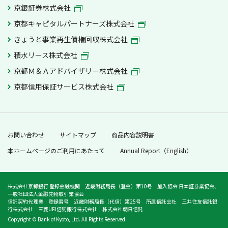
全されます。万一、一部不足額が生じた場合
京銀証券株式会社
等全額の返還ができないケースが発生した場
京都キャピタルパートナーズ株式会社
合でも、投資者保護基金により、お一人あた
り1,000万円まで補償されます。
きょうと事業再生債権回収株式会社
積水リース株式会社
大和コネクト証券の証券口座開設は、中学生
以上80歳未満のお客さまを対象とさせていた
京都Ｍ＆Ａアドバイザリー株式会社
だきます。
京都信用保証サービス株式会社
京都銀行の店頭では、大和コネクト証券の証
券口座開設および取引は受け付けしておりま
せん。
お問い合わせ
サイトマップ
商品内容説明書
京都銀行のホームページでご案内している大
本ホームページのご利用にあたって
Annual Report（English）
和コネクト証券の商品・サービスおよび取引
条件等は変更される場合がありますので、最
新の情報については必ず
大和コネクト証券の
株式会社京都銀行 登録金融機関 近畿財務局長（登金）第10号 加入協会 日本証券業協会、
ホームページ
でご確認ください。
一般社団法人金融先物取引業協会
信託契約代理業 登録番号 近畿財務局長（代信）第25号 所属信託会社 三井住友信託銀
行株式会社 三菱UFJ信託銀行株式会社 株式会社朝日信託
大和コネクト証券の商品・サービスについて
無料
Copyright © Bank of Kyoto, Ltd. All Rights Reserved.
キャンペーン詳細、口座開設はこちら
は、「
大和コネクト証券カスタマーサポート