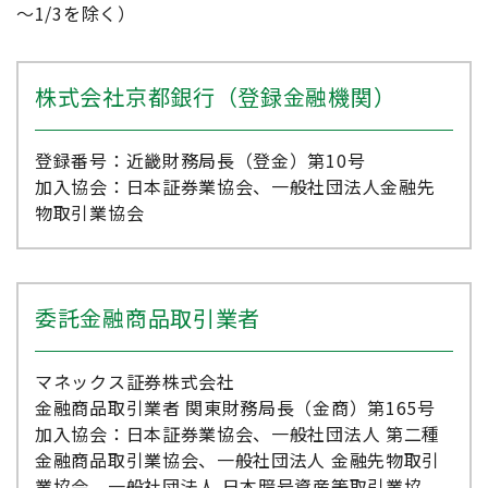
締結前交付書面」「上場有価証券等書面」
～1/3を除く）
「目論見書補完書面」「目論見書」「リス
ク・手数料などの重要事項」等を必ずお読み
いただき、投資判断はご自身でされるようお
株式会社京都銀行（登録金融機関）
願い申しあげます。
仲介において、京都銀行はマネックス証券へ
登録番号：近畿財務局長（登金）第10号
の証券総合取引口座開設のお申し込みおよび
加入協会：日本証券業協会、一般社団法人金融先
マネックス証券との証券取引に関する勧誘を
物取引業協会
行います。
京都銀行はマネックス証券とは別法人であ
り、仲介のご利用にあたっては、マネックス
委託金融商品取引業者
証券の証券口座の開設が必要です（仲介の口
座開設をお申し込みいただくと、お取引口座
はマネックス証券に開設されます）。
マネックス証券株式会社
金融商品取引業者 関東財務局長（金商）第165号
証券総合取引口座開設後の株式売買等のお取
加入協会：日本証券業協会、一般社団法人 第二種
引については、すべてお客さまとマネックス
金融商品取引業協会、一般社団法人 金融先物取引
証券とのお取引になります。
業協会、一般社団法人 日本暗号資産等取引業協