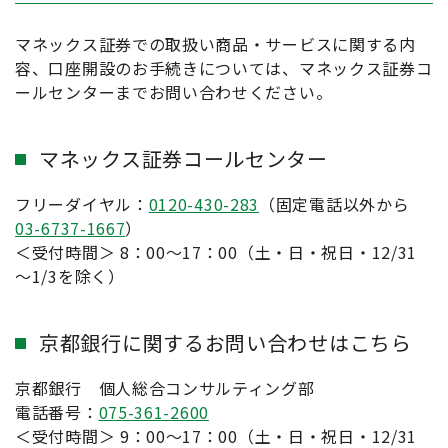
く、預金保険制度の対象ではありません。ま
た、京都銀行が元本を保証するものではあり
マネックス証券での取扱い商品・サービスに関する内
ません。
容、口座開設のお手続きについては、マネックス証券コ
ールセンターまでお問い合わせください。
金融商品仲介で取り扱う有価証券等は、金
利・為替・株式相場等の変動や、有価証券の
発行者の業務または財産の状況の変化等によ
マネックス証券コールセンター
り価格が変動し、損失が生じるおそれがあり
ます。
フリーダイヤル：
0120-430-283
（固定電話以外から
03-6737-1667
取引に際しては、マネックス証券が定める手
）
＜受付時間＞ 8：00～17：00（土・日・祝日・12/31
数料等がかかります。手数料は商品・銘柄・
～1/3を除く）
取引金額・取引方法・取引チャネル等により
異なり多岐にわたるため、具体的な金額また
は計算方法を記載することができません。
京都銀行に関するお問い合わせはこちら
各商品のリスク・手数料についてはマネック
ス証券のホームページにてご確認ください。
京都銀行 個人総合コンサルティング部
電話番号：
075-361-2600
マネックス証券ホームページに掲載の「契約
＜受付時間＞ 9：00～17：00（土・日・祝日・12/31