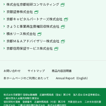
ックス証券の資産とは分別して保管されます
株式会社京都総研コンサルティング
ので、マネックス証券が破たんした際にもマ
京銀証券株式会社
ネックス証券の整理・処分等に流用されるこ
とはなく、原則として全額保全されます。万
京都キャピタルパートナーズ株式会社
一、一部不足額が生じた場合等全額の返還が
きょうと事業再生債権回収株式会社
できないケースが発生した場合でも、投資者
積水リース株式会社
保護基金により、おひとりあたり1,000万円
まで補償されます。
京都Ｍ＆Ａアドバイザリー株式会社
京都信用保証サービス株式会社
原則として、成年に達したお客さまを対象と
させていただきます。
京都銀行の店頭では、マネックス証券の証券
口座開設および取引は受け付けしておりませ
お問い合わせ
サイトマップ
商品内容説明書
ん。
本ホームページのご利用にあたって
Annual Report（English）
京都銀行のホームページでご案内しているマ
ネックス証券の商品・サービスおよび取引条
株式会社京都銀行 登録金融機関 近畿財務局長（登金）第10号 加入協会 日本証券業協会、
件等は変更される場合がありますので、最新
一般社団法人金融先物取引業協会
の情報については必ずマネックス証券のホー
信託契約代理業 登録番号 近畿財務局長（代信）第25号 所属信託会社 三井住友信託銀
行株式会社 三菱UFJ信託銀行株式会社 株式会社朝日信託