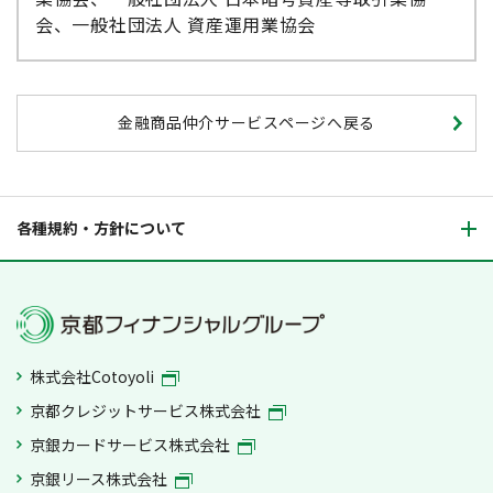
会、一般社団法人 資産運用業協会
京都銀行にはマネックス証券とお客さまとの
契約締結に関する代理権はありません。した
がって、マネックス証券とお客さまとの間の
契約の締結権はありません。
金融商品仲介サービスページへ戻る
京都銀行で金融商品仲介の取引をされるかど
うかが、お客さまと京都銀行との取引（預
金・融資等）に影響を与えることはありませ
ん。また、京都銀行での取引内容（預金・融
各種規約・方針について
資等）が金融商品仲介サービスの取引に影響
を与えることはありません。
京都銀行が登録金融機関としてご案内する金
融商品仲介の商品は、マネックス証券による
ものであり、京都銀行が提供するものではあ
株式会社Cotoyoli
りません。
京都クレジットサービス株式会社
ご購入いただいた有価証券等はマネックス証
京銀カードサービス株式会社
券に開設された口座でお預かりのうえ、マネ
京銀リース株式会社