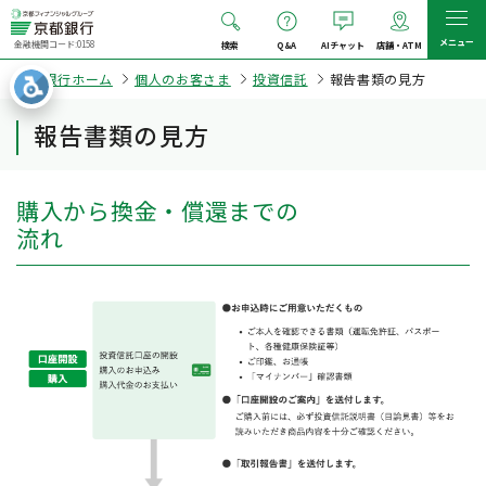
メニュー
金融機関コード:0158
検索
Q&A
AIチャット
店舗・ATM
京都銀行ホーム
個人のお客さま
投資信託
報告書類の見方
報告書類の見方
購入から換金・償還までの
流れ