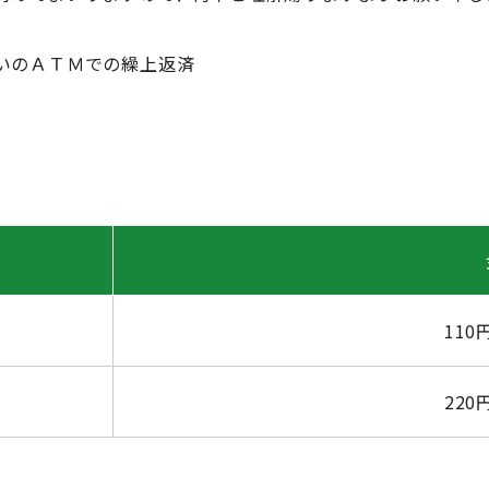
のＡＴＭでの繰上返済
11
22