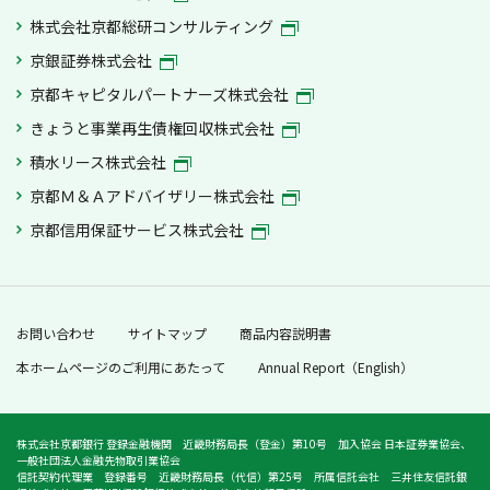
株式会社京都総研コンサルティング
京銀証券株式会社
京都キャピタルパートナーズ株式会社
きょうと事業再生債権回収株式会社
積水リース株式会社
京都Ｍ＆Ａアドバイザリー株式会社
京都信用保証サービス株式会社
お問い合わせ
サイトマップ
商品内容説明書
本ホームページのご利用にあたって
Annual Report（English）
株式会社京都銀行 登録金融機関 近畿財務局長（登金）第10号 加入協会 日本証券業協会、
一般社団法人金融先物取引業協会
信託契約代理業 登録番号 近畿財務局長（代信）第25号 所属信託会社 三井住友信託銀