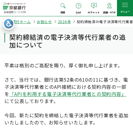
メニュー
金融機関コード:0158
検索
Q&A
AIチャット
店舗・ATM
京都銀行ホーム
お知らせ
2026年
契約締結済の電子決済等代行業
契約締結済の電子決済等代行業者の追
加について
平素は格別のご高配を賜り、厚く御礼申し上げます。
さて、当行では、銀行法第52条の610の11に基づき、電
子決済等代行業者とのAPI接続における契約内容の一部
を
「APIを利用する電子決済等代行業者との契約内容」
にて公表しております。
今回、新たに契約を締結した電子決済等代行業者を追加
いたしましたので、お知らせいたします。