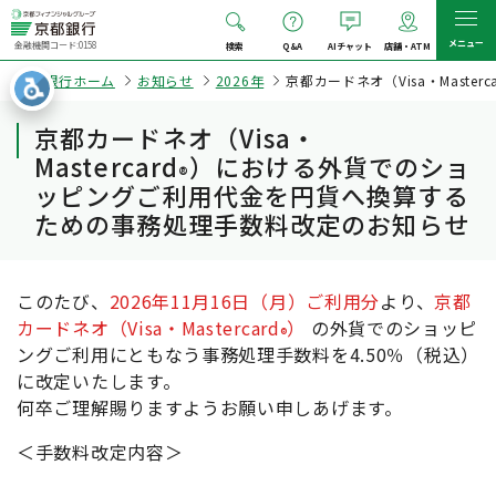
メニュー
金融機関コード:0158
検索
Q&A
AIチャット
店舗・ATM
京都銀行ホーム
お知らせ
2026年
京都カードネオ（Visa・Masterca
京都カードネオ（Visa・
Mastercard
）における外貨でのショ
®
ッピングご利用代金を円貨へ換算する
ための事務処理手数料改定のお知らせ
このたび、
2026年11月16日（月）ご利用分
より、
京都
カードネオ（Visa・Mastercard
）
の外貨でのショッピ
®
ングご利用にともなう事務処理手数料を4.50％（税込）
に改定いたします。
何卒ご理解賜りますようお願い申しあげます。
＜手数料改定内容＞