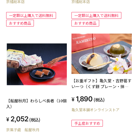
京橘総本店
京橘総本店
一定額以上購入で送料無料
一定額以上購入で送料無料
おすすめ商品
おすすめ商品
【お重ギフト】亀久堂・吉野葛す
いーつ（くず餅 プレーン・抹
茶）詰め合わせ１段
1,890
(税込)
【船屋秋月】わらしべ長者（10個
入）
亀久堂本舗オンラインストア
2,052
(税込)
手土産おすすめ
京菓子處 船屋秋月