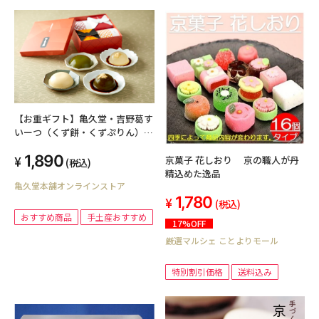
【お重ギフト】亀久堂・吉野葛す
いーつ（くず餅・くずぷりん）詰
め合わせ１段
1,890
京菓子 花しおり 京の職人が丹
(税込)
精込めた逸品
亀久堂本舗オンラインストア
1,780
(税込)
おすすめ商品
手土産おすすめ
17%OFF
厳選マルシェ ことよりモール
特別割引価格
送料込み