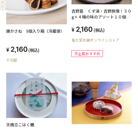
吉野葛 くず湯・吉野旅情！３０
g×４種の味のアソート１０個入
りプチギフトに
2,160
(税込)
踊かさね 5個入り箱（冷蔵便）
亀久堂本舗オンラインストア
2,160
(税込)
手土産おすすめ
千切屋
天橋立こはく糖