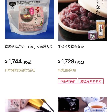
京風ぜんざい 180ｇ×10袋入り
手づくり京もなか
1,744
1,728
(税込)
(税込)
日本調味食品株式会社
尚美園製茶場
お茶の京都
贈答用おすすめ