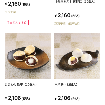
【船屋秋月】古都瓦（10個入）
2,160
(税込)
ベジ工房
2,160
(税込)
手土産おすすめ
京菓子處 船屋秋月
貝合わせ最中（12個入）
本栗餅（12個入）
2,106
2,106
(税込)
(税込)