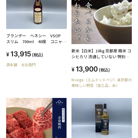
ブランデー ヘネシー VSOP
スリム 700ml 40度 コニャッ
ク
新米【白米】10kg 京都産 精米 コ
13,915
(税込)
シヒカリ 流通していない 特別な
お米 特別栽培米 10kg
酒本舗 太右衛門
13,900
(税込)
M.vege（エムドットベジ）奥京都の
美味しい野菜（加工品、米）