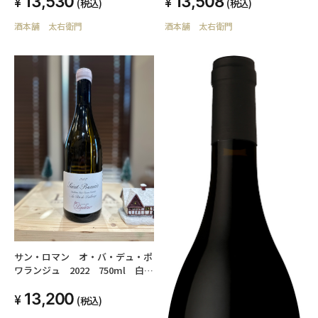
13,530
13,508
ウイスキー 700ml 50度
(税込)
(税込)
酒本舗 太右衛門
酒本舗 太右衛門
サン・ロマン オ・バ・デュ・ポ
ワランジュ 2022 750ml 白ワ
イン ポーリン・トリュシュテ
13,200
(税込)