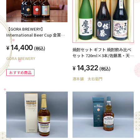
【GORA BREWERY】
International Beer Cup 金賞＆
銀賞受賞ビール24本セット
14,400
(税込)
焼酎セット ギフト 焼酎飲み比べ
セット 720ml×3本/佐藤黒・天使
GORA BREWERY
の誘惑・魔王/本格焼酎飲み比べ
14,322
セット/佐藤酒造佐藤黒、西酒造
(税込)
おすすめ商品
天使の誘惑,白玉酒造魔王/焼酎
酒本舗 太右衛門