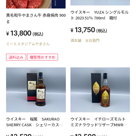
ウイスキー YUZA シングルモル
黒毛和牛やまさん牛 赤身焼肉 900
ト 2023 51％ 700ml 箱付
ｇ
13,750
(税込)
13,800
(税込)
酒本舗 太右衛門
ミートスタジアムやまさん
送料込み
贈答用おすすめ
ウイスキー 桜尾 SAKURAO
ウイスキー イチローズモルト
SHERRY CASK シェリーカス
ミズナラウッドリザーブMWR
ク シングルモルトジャパニーズ
700ml 46度