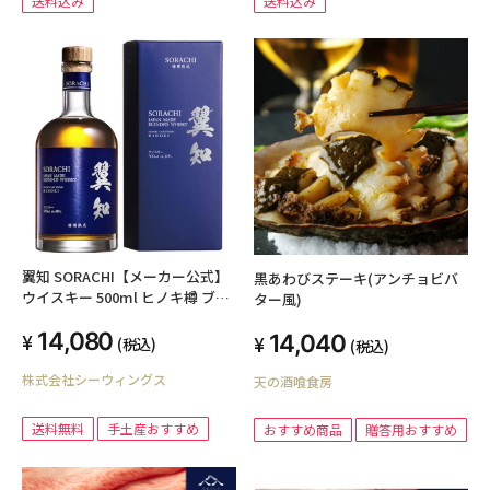
送料込み
送料込み
翼知 SORACHI【メーカー公式】
黒あわびステーキ(アンチョビバ
ウイスキー 500ml ヒノキ樽 ブレ
ター風)
ンデッドウイスキー 箱入り 【ギ
14,080
14,040
フト プレゼントにも最適】
(税込)
(税込)
株式会社シーウィングス
天の酒喰食房
送料無料
手土産おすすめ
おすすめ商品
贈答用おすすめ