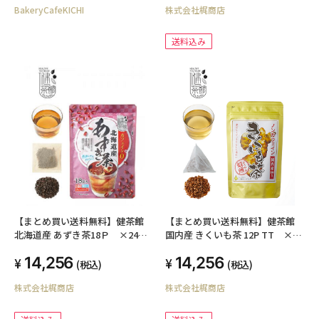
BakeryCafeKICHI
株式会社梶商店
送料込み
【まとめ買い送料無料】健茶館
【まとめ買い送料無料】健茶館
北海道産 あずき茶18Ｐ ×24個
国内産 きくいも茶 12P TT ×24
（1ケース12個入り）
個（1ケース12個入り）
14,256
14,256
(税込)
(税込)
株式会社梶商店
株式会社梶商店