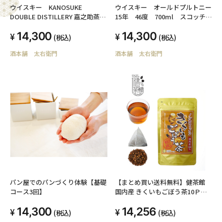
ウイスキー KANOSUKE
ウイスキー オールドプルトニー
DOUBLE DISTILLERY 嘉之助蒸留
15年 46度 700ml スコッチウ
所×日置蒸溜蔵 53％ 700ml
イスキー
14,300
14,300
(税込)
(税込)
酒本舗 太右衛門
酒本舗 太右衛門
パン屋でのパンづくり体験【基礎
【まとめ買い送料無料】健茶館
コース3回】
国内産 きくいもごぼう茶10Ｐ
TT ×24個（1ケース12個入り）
14,300
14,256
(税込)
(税込)