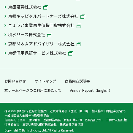
京銀証券株式会社
京都キャピタルパートナーズ株式会社
きょうと事業再生債権回収株式会社
積水リース株式会社
京都Ｍ＆Ａアドバイザリー株式会社
京都信用保証サービス株式会社
お問い合わせ
サイトマップ
商品内容説明書
本ホームページのご利用にあたって
Annual Report（English）
株式会社京都銀行 登録金融機関 近畿財務局長（登金）第10号 加入協会 日本証券業協会、
一般社団法人金融先物取引業協会
信託契約代理業 登録番号 近畿財務局長（代信）第25号 所属信託会社 三井住友信託銀
行株式会社 三菱UFJ信託銀行株式会社 株式会社朝日信託
Copyright © Bank of Kyoto, Ltd. All Rights Reserved.