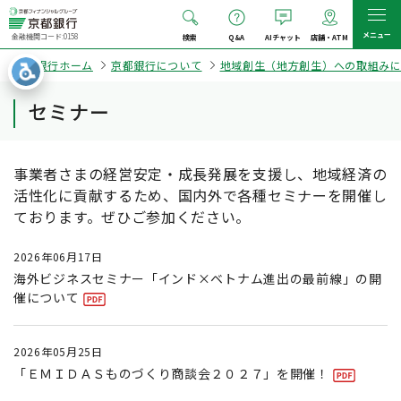
メニュー
金融機関コード:0158
検索
Q&A
AIチャット
店舗・ATM
京都銀行ホーム
京都銀行について
地域創生（地方創生）への取組み
セミナー
事業者さまの経営安定・成長発展を支援し、地域経済の
活性化に貢献するため、国内外で各種セミナーを開催し
ております。ぜひご参加ください。
2026年06月17日
海外ビジネスセミナー「インド×ベトナム進出の最前線」の開
催について
2026年05月25日
「ＥＭＩＤＡＳものづくり商談会２０２７」を開催！