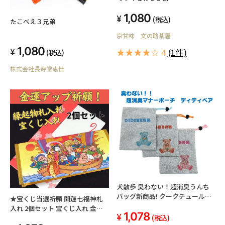
1,080
(税込)
たこべえ３兄弟
京甘味 文の助茶屋
1,080
★★★★☆ 4
(1件)
(税込)
株式会社長寿堂恵佳
犬散歩 臭わない！超消臭うんち
バッグ新商品! クークチュール超
★宝くじ当選祈願 開運七福神札
消臭マナーポーチ
入れ 2個セット 宝くじ入れ 金運
1,078
(税込)
七福神「送料無料」