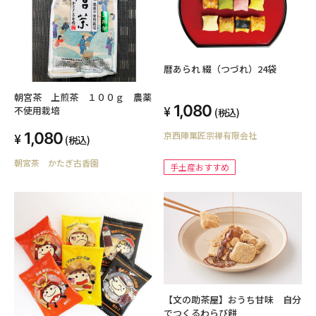
暦あられ 綴（つづれ）24袋
朝宮茶 上煎茶 １００ｇ 農薬
1,080
不使用栽培
(税込)
1,080
京西陣菓匠宗禅有限会社
(税込)
朝宮茶 かたぎ古香園
手土産おすすめ
【文の助茶屋】おうち甘味 自分
でつくるわらび餅