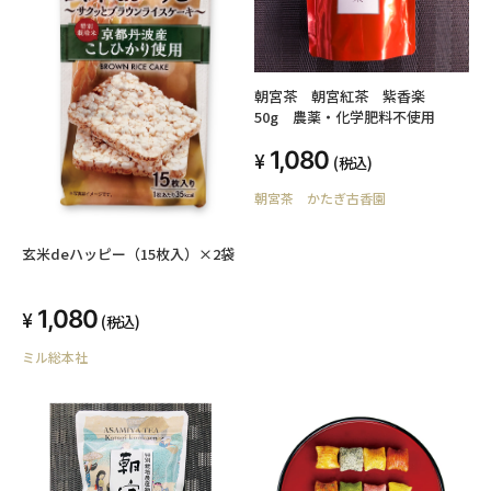
朝宮茶 朝宮紅茶 紫香楽
50g 農薬・化学肥料不使用
1,080
(税込)
朝宮茶 かたぎ古香園
玄米deハッピー（15枚入）×2袋
1,080
(税込)
ミル総本社