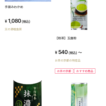
手揉みわかめ
1,080
(税込)
天の酒喰食房
【粉茶】玉露粉
540
～
(税込)
お茶の京都の特産品
お茶の京都
おすすめ商品