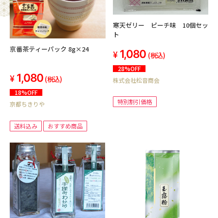
寒天ゼリー ピーチ味 10個セッ
ト
京番茶ティーパック 8g×24
1,080
(税込)
28%OFF
1,080
(税込)
株式会社松音商会
18%OFF
特別割引価格
京都ちきりや
送料込み
おすすめ商品