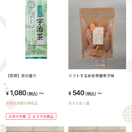
【煎茶】京の香り
ソフトするめ甘辛唐辛子味
1,080
540
～
～
(税込)
(税込)
お茶の京都の特産品
京するめノ里
お茶の京都
おすすめ商品