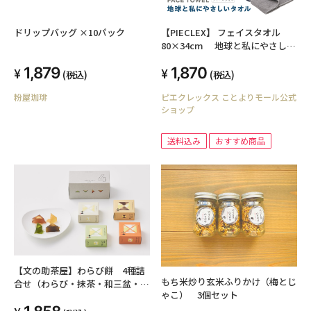
ドリップバッグ ×10パック
【PIECLEX】 フェイスタオル
80×34cm 地球と私にやさしい
タオル
1,879
1,870
(税込)
(税込)
粉屋珈琲
ピエクレックス ことよりモール公式
ショップ
送料込み
おすすめ商品
【文の助茶屋】わらび餅 4種詰
もち米炒り玄米ふりかけ（梅とじ
合せ（わらび・抹茶・和三盆・ほ
ゃこ） 3個セット
うじ茶）