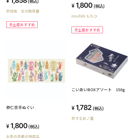
1,858
(税込)
1,800
(税込)
京甘味 文の助茶屋
mochihi もちひ
手土産おすすめ
手土産おすすめ
こいあいBOXアソート 150g
1,782
恭仁京手ぬぐい
(税込)
京するめノ里
1,800
(税込)
お茶の京都の特産品