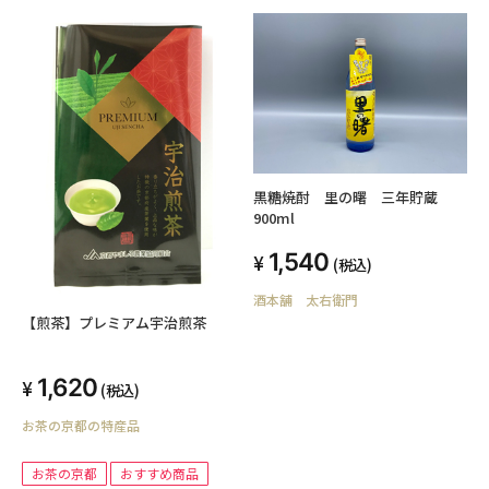
黒糖焼酎 里の曙 三年貯蔵
900ml
1,540
(税込)
酒本舗 太右衛門
【煎茶】プレミアム宇治煎茶
1,620
(税込)
お茶の京都の特産品
お茶の京都
おすすめ商品