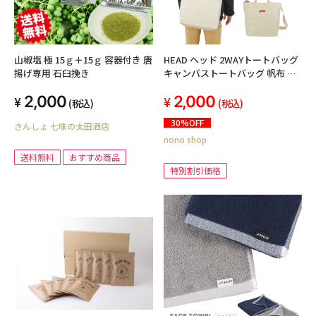
山椒塩 極 15ｇ＋15ｇ 容器付き 唐
HEAD ヘッド 2WAYトートバッグ
揚げ専用 石臼挽き
キャンバストートバッグ 帆布 ハ
ンプ ポリキャンバス 肩掛け ショ
2,000
2,000
ルダーベルト付き 軽量 ブランド
(税込)
(税込)
ロゴ 通勤 通学 塾 アウトドア ス
30%OFF
さんしょ 七味の太田酒店
クールバッグ サブバッグ マイバ
nono shop
ッグ おしゃれ エコバッグ キッズ
小中学生 高校生 大学生 メンズ レ
送料無料
おすすめ商品
ディース 男女兼用 HD-0007
特別割引価格