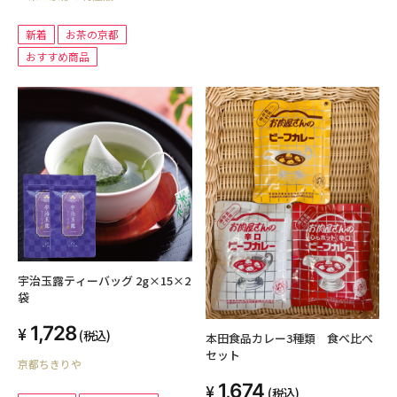
新着
お茶の京都
おすすめ商品
宇治玉露ティーバッグ 2g×15×2
袋
1,728
(税込)
本田食品カレー3種類 食べ比べ
セット
京都ちきりや
1,674
(税込)