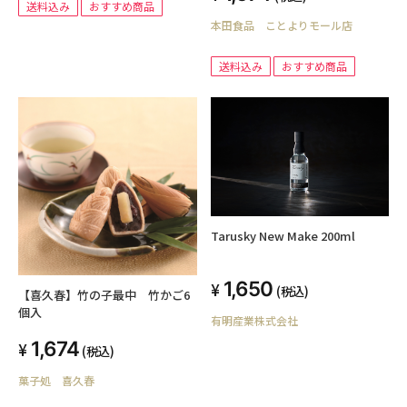
送料込み
おすすめ商品
本田食品 ことよりモール店
送料込み
おすすめ商品
Tarusky New Make 200ml
1,650
(税込)
【喜久春】竹の子最中 竹かご6
個入
有明産業株式会社
1,674
(税込)
菓子処 喜久春