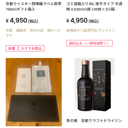
京都ウイスキー西陣織ラベル紫帯
ゴミ袋箱入り45L 厚手タイプ 半透
700mlギフト箱入
明 0.020ｍｍ厚 100枚×2小箱
（200枚）BOX-535-2kb
4,950
4,950
(税込)
(税込)
京都 銀閣寺 哲学の道 酒のハラ
業務用ポリ袋専門店 ポリライフ
ダヤ
送料込み（一部地域除く）
新着
おすすめ商品
季の美 京都クラフトドライジン