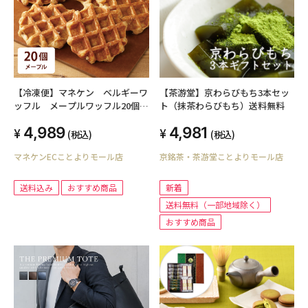
【冷凍便】マネケン ベルギーワ
【茶游堂】京わらびもち3本セッ
ッフル メープルワッフル20個入
ト（抹茶わらびもち）送料無料
【送料込み】
4,989
4,981
(税込)
(税込)
マネケンECことよりモール店
京銘茶・茶游堂ことよりモール店
送料込み
おすすめ商品
新着
送料無料（一部地域除く）
おすすめ商品