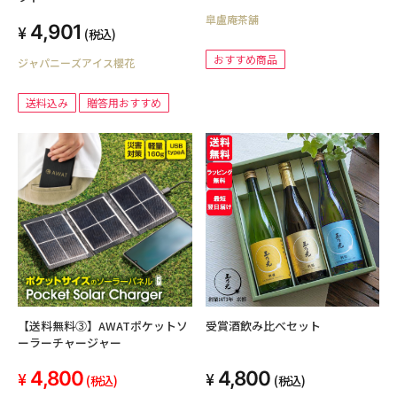
皐盧庵茶舗
4,901
(税込)
おすすめ商品
ジャパニーズアイス櫻花
送料込み
贈答用おすすめ
【送料無料③】AWATポケットソ
受賞酒飲み比べセット
ーラーチャージャー
4,800
4,800
(税込)
(税込)