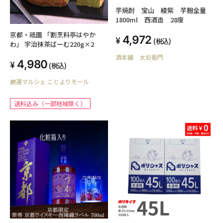
芋焼酎 宝山 綾紫 芋麹全量
1800ml 西酒造 28度
京都・祇園 「割烹料亭はやか
4,972
(税込)
わ」 宇治抹茶ばーむ220g×2
酒本舗 太右衛門
4,980
(税込)
厳選マルシェ ことよりモール
送料込み（一部地域除く）