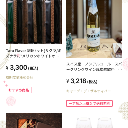
Taru Flavor 3種セット[サクラ/ミ
ズナラ/アメリカンホワイトオー
ク]
スイス産 ノンアルコール スパ
3,300
(税込)
ークリングワイン風炭酸飲料 フ
レッシュ 750ml
有明産業株式会社
3,218
(税込)
おすすめ商品
キャーヴ・デ・ザルティバー
一定額以上購入で送料無料