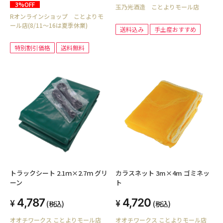
3%OFF
玉乃光酒造 ことよりモール店
Rオンラインショップ ことよりモ
ール店(8/11～16は夏季休業)
送料込み
手土産おすすめ
特別割引価格
送料無料
トラックシート 2.1ｍ×2.7ｍ グリ
カラスネット 3m×4m ゴミネッ
ーン
ト
4,787
4,720
(税込)
(税込)
オオチワークス ことよりモール店
オオチワークス ことよりモール店