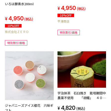
いろは酵素水200ml
4,950
(税込)
10%OFF
4,950
(税込)
平澤商店
10%OFF
株式会社ＺＥＲＯ
特別割引価格
特別割引価格
宇治抹茶 石臼挽き 栽培期間中
農薬不使用 「胡蝶」 ４０
g 缶入
ジャパニーズアイス櫻花 六味ギ
4,820
(税込)
フト