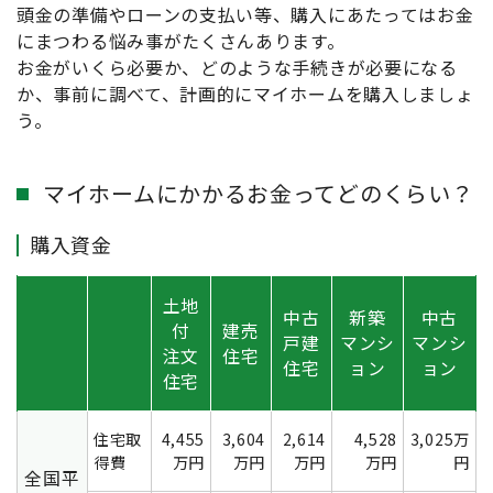
頭金の準備やローンの支払い等、購入にあたってはお金
にまつわる悩み事がたくさんあります。
お金がいくら必要か、どのような手続きが必要になる
か、事前に調べて、計画的にマイホームを購入しましょ
う。
マイホームにかかるお金ってどのくらい？
購入資金
土地
中古
新築
中古
付
建売
戸建
マンシ
マンシ
注文
住宅
住宅
ョン
ョン
住宅
住宅取
4,455
3,604
2,614
4,528
3,025万
得費
万円
万円
万円
万円
円
全国平