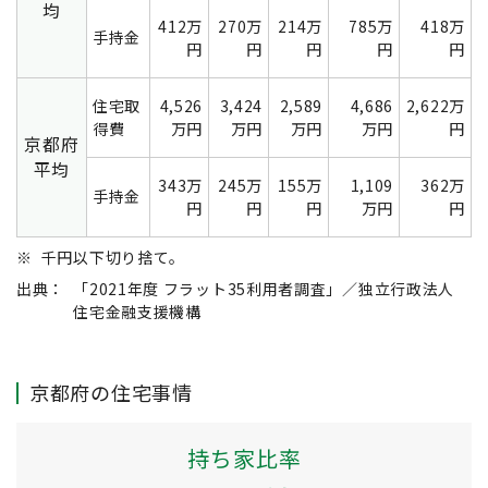
均
412万
270万
214万
785万
418万
手持金
円
円
円
円
円
住宅取
4,526
3,424
2,589
4,686
2,622万
得費
万円
万円
万円
万円
円
京都府
平均
343万
245万
155万
1,109
362万
手持金
円
円
円
万円
円
※
千円以下切り捨て。
出典：
「2021年度 フラット35利用者調査」／独立行政法人
住宅金融支援機構
京都府の住宅事情
持ち家比率