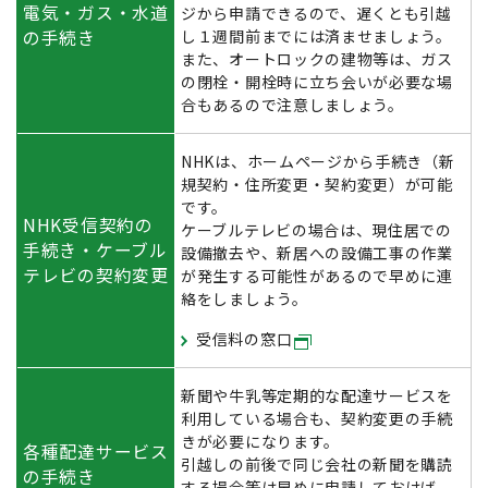
電気・ガス・水道
ジから申請できるので、遅くとも引越
の手続き
し１週間前までには済ませましょう。
また、オートロックの建物等は、ガス
の閉栓・開栓時に立ち会いが必要な場
合もあるので注意しましょう。
NHKは、ホームページから手続き（新
規契約・住所変更・契約変更）が可能
です。
NHK受信契約の
ケーブルテレビの場合は、現住居での
手続き・ケーブル
設備撤去や、新居への設備工事の作業
テレビの契約変更
が発生する可能性があるので早めに連
絡をしましょう。
受信料の窓口
新聞や牛乳等定期的な配達サービスを
利用している場合も、契約変更の手続
きが必要になります。
各種配達サービス
引越しの前後で同じ会社の新聞を購読
の手続き
する場合等は早めに申請しておけば、