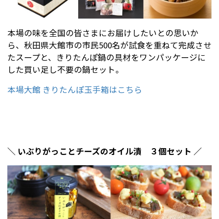
本場の味を全国の皆さまにお届けしたいとの思いか
ら、秋田県大館市の市民500名が試食を重ねて完成させ
たスープと、きりたんぽ鍋の具材をワンパッケージに
した
買い足し不要の鍋セット
。
本場大館 きりたんぽ玉手箱はこちら
＼ いぶりがっことチーズのオイル漬 ３個セット ／