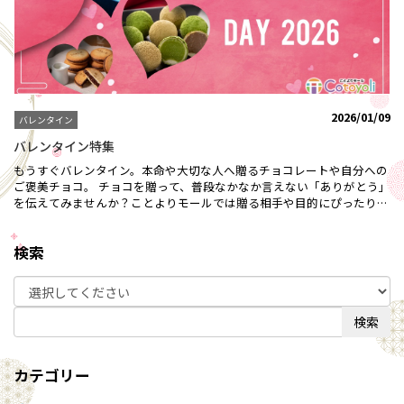
2026/01/09
バレンタイン
バレンタイン特集
もうすぐバレンタイン。本命や大切な人へ贈るチョコレートや自分への
ご褒美チョコ。 チョコを贈って、普段なかなか言えない「ありがとう」
を伝えてみませんか？ことよりモールでは贈る相手や目的にぴったりの
バレンタインプレゼントを揃えています！ バレンタイン特集のすべて
はこちら＞＞★【菓子職人】抹茶トリュフ（１０個入）★菓子職人の技
検索
が光る、溶ける抹茶トリュフの贅沢♪菓子職人抹茶トリュフは、お口に
含むだけで「すぅー」と溶けます。その瞬間の感動のために、丹精込め
て作り上げた自慢の抹茶トリュフをどうぞご賞味下さいませ♪「抹茶ト
リュフ」はこちらから＞＞★【dari K】カカオサンドクッキー（6枚/ミ
ルク）★食べ応え抜群で、チョコレート好きにはたまらないスイーツで
検索
す！インドネシア産カカオを使用したミルクチョコレートとサクサクの
ラングドシャが絶妙にマッチ。チョコレートはラングドシャの約2倍の
厚さで、1枚でも満足感があります。贈り物や自分へのご褒美にぜひど
カテゴリー
うぞ♪「カカオサンドクッキー（6枚/ミルク）」はこちら＞＞バレンタ
イン特集のすべてはこちら＞＞大切な人への想いを形にするチョコレー