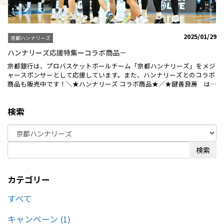
2025/01/29
京都ハンナリーズ
ハンナリーズ応援特集ーコラボ商品－
京都銀行は、プロバスケットボールチーム「京都ハンナリーズ」をメジ
ャースポンサーとして応援しています。また、ハンナリーズとのコラボ
商品も販売中です！＼★ハンナリーズ コラボ商品★／★鍵善良房 は
んニャリン和三盆★創業300年京都・祇園の和菓子店「鍵善良房」がチ
ームマスコットの「はんニャリン」をモチーフにした和三盆を作りまし
検索
た！日本で作られる伝統的な砂糖「和三盆」で作られたオリジナルのお
菓子「はんニャリン和三盆」♪見た目の可愛さだけでなく、上品な甘
さ、口溶けの良さを是非お楽しみください！京都ハンナリーズ京せんべ
い（抹茶クリーム）はこちら★ASOBI - 京都ハンナリーズ
COLLABORATION LABEL ビール 6本セット★ASOBIビールは、京都府与
検索
謝野町のホップを贅沢に使用した飲みやすいペールエールです。京都府
与謝野産ホップが演出するみずみずしい味わい、華やかな香り、キリッ
とした苦み、モルトのコクとのバランスが良いのが特徴。
カテゴリー
すべて
キャンペーン (1)