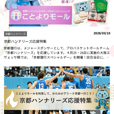
2026/03/10
京都ハンナリーズ
京都ハンナリーズ応援特集
京都銀行は、メジャースポンサーとして、プロバスケットボールチーム
「京都ハンナリーズ」を応援しています。４月25・26日に実施の大阪エ
ヴェッサ戦では、「京都銀行スペシャルデー」を開催！試合当日に、こ
とよりマルシェでお買い物いただいた方（各日先着100名様）には抽選
で、オリジナルグッズをプレゼント！皆さまのご来場を心より、お待ち
しております！ ◆◇開催日時◇◆ 2026年4月25日（土）15:05 試合開始
(ことよりマルシェは13:00から試合終了まで） 2026年4月26日（日）
14:05 試合開始(ことよりマルシェは12:00から試合終了まで）◆◇開催
場所◇◆ 島津アリーナ京都（京都府立体育館）会場内 京都銀行ブース
★お楽しみ抽選会★Ａ賞：選手直筆サイン入り はんニャリンエコバッ
ク （各日5名様）B賞：ことよりモールお買い物ポイントギフト２，０
００円分（各日５名様）参加賞：はんニャリン オリジナルステッカー
熱いブーストで京都ハンナリーズを勝利に導きましょう！！