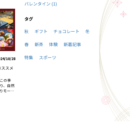
バレンタイン (1)
ハンナリ
丹波栗 生
はんニャ
奈良もありま
の和菓子
秋の味覚
タグ
の「はん
味覚と奈
を作りま
刀魚やあ
「和三
葉寿司に
秋
ギフト
チョコレート
冬
「はんニ
けでな
春
新茶
体験
新着記事
非お楽し
んべい
- 京都ハ
特集
スポーツ
024/10/28
 ビール 6
府与謝野町
おススメ
いペール
が演出す
この季
り、キリ
り、自然
ランスが
りモール
美味しい
に欠かせ
ぜひ、今
、心地よ
欲の秋～
 ／秋の
柿や紅ず