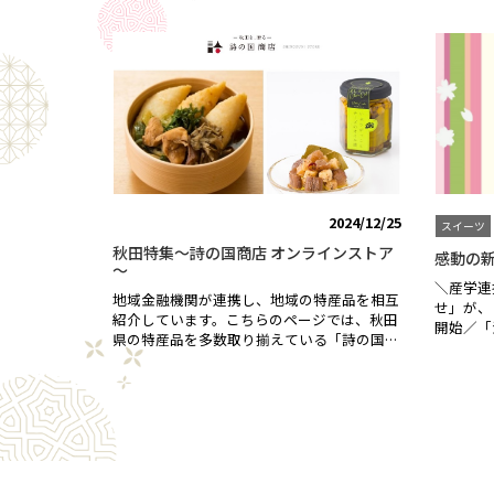
た。2025年10月25日（土）2025明治安田J1
ます！京
ひかり 5kg 5,093円（税込）（販売終了）
♪「カカ
リーグ 第35節鹿島アントラーズ戦は「京都
インショ
【ABCフーズ】京の肉 霜降りミスジ150ｇ
はこちら
銀行スペシャルデー」！試合当日は、「京都
都が満載
×２枚（送料無料）6,000円 （税込）詳細は
ちら＞＞
銀行×サンガ オリジナルタオルマフラー」
らことよ
こちらから＞＞【あづき庵】焼きモンブラン
レート♡
先着12,000名様プレゼントやご来場の皆さま
この味を
12個（送料無料）4,000円 （税込）詳細はこ
がとう」
が楽しんでいただけるスペシャルデーイベン
ちらから＞＞【ABCフーズ】京の肉 肩モモ
トを多数ご用意してホームゲームを盛り上げ
赤身ステーキ150ｇ×２枚（送料無料）5,000
ます！ご家族、ご友人をお誘い合わせの上、
円 （税込）詳細はこちらから＞＞昨年もこ
サンガスタジアム by KYOCERAへご来場くだ
とよりモールをご愛顧いただき、ありがとう
さい。※「お楽しみ抽選会」は終了しまし
ございました！ギフト選びに迷ったとき、ま
た。ご来場いただきありがとうございまし
たは自分へのご褒美としてお取り寄せしたい
2024/12/25
スイーツ
た。■京都サンガF.C.応援特集ことよりモー
ときにもおススメです。「贈って嬉しい、も
ルでは、今シーズンも「京都サンガF.C.応援
秋田特集～詩の国商店 オンラインストア
らって嬉しい、食べて笑顔になれる」そんな
感動の
～
特集」を実施しております。京都サンガF.C.
逸品を是非お楽しみください！
＼産学連
のオフィシャルスポンサー・サポートカンパ
地域金融機関が連携し、地域の特産品を相互
せ」が、
ニーの商品をラインナップしました。ことよ
紹介しています。こちらのページでは、秋田
開始／「
りモールを利用して、スタジアムへ行こ
県の特産品を多数取り揃えている「詩の国商
完売。「
う！！⚽京都サンガF.C.コラボ焼酎 金賞焼酎
店」をご案内いたします。「詩の国商店」
の伝統と
180ml２本セット⚽古都の煌 長期貯蔵とろり
は、秋田銀行グループの「詩の国秋田株式会
技術を組
としたなめらかな口当たりと、甘やかで奥行
社」が運営するオンラインストアです。秋田
ない美し
きのある香りが広がる芳醇な味わいは、極上
で育てられた米や果物、地鶏、海産物などの
芸術大学
の逸品です。【おすすめの飲み方】オンザロ
食材を取り扱っています。秋田の発酵食文化
ＴＥＬＩ
ック、ストレート、お湯割りで一層の香りが
や伝統工芸なども取り入れており、おいしい
都銀行、
広がります。ときはいま オーク樽貯蔵甘やか
もの、美しいもの、心地よいものが豊富に揃
「浮き寄
な紫芋焼酎本来の香りとオーク樽の香りが絶