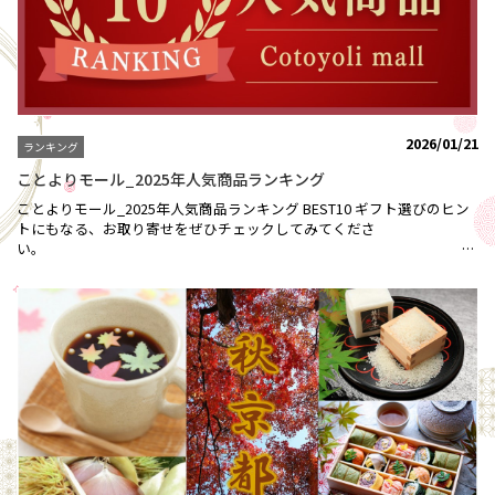
2026/01/21
ランキング
ことよりモール_2025年人気商品ランキング
ことよりモール_2025年人気商品ランキング BEST10 ギフト選びのヒン
トにもなる、お取り寄せをぜひチェックしてみてくださ
い
※売上集計期間：2025/１/1～1２/3１【モリタ屋】京都肉肩モモすき焼
き用（送料無料）5,000円 （税込)詳細はこちらから＞＞【ABCフーズ】
京の肉 肩モモ赤身すき焼き用（送料無料）5,000円 （税込)詳細はこち
らから＞＞【SHEEN！foodshop】京丹後こしひかり 5kg（送料無料）
5,500円 （税込）詳細はこちらから＞＞【ABCフーズ】【京の肉】肩モ
モ赤身焼肉用（送料無料）5,000円 （税込）詳細はこちらから＞＞
【ABCフーズ】A5ランク厳選和牛切り落とし(冷凍)210ｇ×３ｐ（送料
無料）5,000円 （税込）詳細はこちらから＞＞【ABCフーズ】和牛MIX切
り落とし（冷凍）500ｇ（送料無料）4,000円 （税込）詳細はこちらか
ら＞＞【SHEEN！foodshop】「令和7年度 新米」近江米 こしひかり
5kg 5,093円（税込）（販売終了）【ABCフーズ】京の肉 霜降りミス
ジ150ｇ×２枚（送料無料）6,000円 （税込）詳細はこちらから＞＞