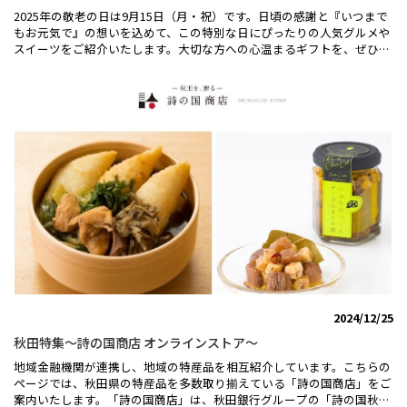
応援プチギフト⚽京まかろんならではのしっとりとやわらかな食感をお
2025年の敬老の日は9月15日（月・祝）です。日頃の感謝と『いつまで
楽しみください♪亀岡産紫いも「パープルスイートロード」を使用した
もお元気で』の想いを込めて、この特別な日にぴったりの人気グルメや
京まかろん。紫いもを蒸し、皮やクリームに混ぜ込み、職人が丁寧に手
スイーツをご紹介いたします。大切な方への心温まるギフトを、ぜひお
作業で仕上げた繊細な風味と食感が特徴です。「京まかろん紫いも」は
届けください。■わさび葉寿しうめもり あでやか手鞠わさび葉寿しま
こちら＞＞⚽京都サンガ応援米 京都丹波産こしひかり⚽脱酸素剤入り
るで宝石箱のような、心ときめくお寿司♪わさびの葉で巻いた「手鞠わ
で精米日から８か月の賞味期限で鮮度長持ち♪「京都サンガF.C.」応援
さび葉寿し」や「わさび巻」や、もちもちの黒米に穴子と奈良の名産・
米です。地元の京都丹波産こしひかりを使用しており、ご購入頂くこと
奈良漬けを合わせた「古代あなら寿し」など、うめもりでしか味わえな
により京都サンガF.C.への支援となります。京都サンガF.C応援特集の全
いオリジナルの商品の詰め合わせです。敬老の日特別包装でお送りしま
ての商品はこちら＞＞
す。串かつ凡ミシュランセット３人前はこちら■宝泉堂 しぼり豆丹波
黒大寿ふっくら柔らかい上品な味わいの黒豆♪高品質で大粒の厳選丹波
黒大豆を使用。一粒一粒がほんのりとした甘さと独特の風味を持つのが
特徴です。籠に入った食べきりサイズで、手土産やギフトにも最適で
す。栗糸モンブラン 栗、いとをかしはこちら■大和茶大福専門店
GRANCHA 口福「極プリン」風味豊かな大和茶の旨味をダイレクトに
感じるプリン♪北海道産生クリーム、吉野のこだわりたまごなど厳選素
材を使用。口に入れた瞬間、大和茶の風味が広がります。とろける食
感、濃厚な味わい、大和茶の旨味をお楽しみいただけます。敬老の日特
集はこちら
2024/12/25
秋田特集～詩の国商店 オンラインストア～
地域金融機関が連携し、地域の特産品を相互紹介しています。こちらの
ページでは、秋田県の特産品を多数取り揃えている「詩の国商店」をご
案内いたします。「詩の国商店」は、秋田銀行グループの「詩の国秋田