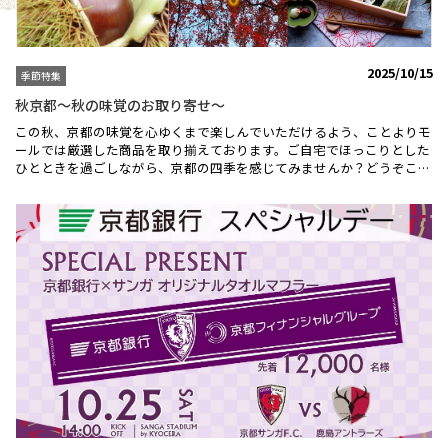
【あづき庵】焼きモンブラン12個（送料無料）4,000円 （税込）詳細は
こちらから＞＞【ABCフーズ】京の肉 肩モモ赤身ステーキ150ｇ×２
枚（送料無料）5,000円 （税込）詳細はこちらから＞＞昨年もことより
モールをご愛顧いただき、ありがとうございました！ギフト選びに迷っ
2025/10/15
季節特集
たとき、または自分へのご褒美としてお取り寄せしたいときにもおスス
メです。「贈って嬉しい、もらって嬉しい、食べて笑顔になれる」そん
秋京都～秋の味覚のお取り寄せ～
な逸品を是非お楽しみください！
この秋、京都の味覚を心ゆくまで楽しんでいただけるよう、ことよりモ
ールでは厳選した商品を取り揃えております。ご自宅でほっこりとした
ひとときを過ごしながら、京都の四季を感じてみませんか？どうぞこの
機会に、特別な京都の味をお取り寄せいただき、素敵な秋のひとときを
お楽しみください。＼【亀屋良長】浮き寄せ(紅葉）／飲み物に浮かせ
て京の四季をお楽しみください♪産学連携による、ことよりモール限定
商品。学生さんのアイデアと伝統技術を組み合わせ、浮かせて楽しむ今
までにない美しく楽しいお菓子。「丹波栗のモンブラン」はこちらから
＞＞＼【菓子職人】秋ギフト／焼き菓子9コ・ロトンヌ2コ・クッキーポ
ット2袋・プチボヌール1枚合計14点。豪華な詰合せ！祭菓「古都の秋」
はこちらから＞＞＼【嵐山熊彦】熊彦米3kg 令和7年度産新米 ／京都
の料亭「嵐山熊彦」のお店で使用している、特別栽培米！ことよりモー
ル限定商品。美山の豊かな自然に囲まれた環境で、清流と肥沃な土を活
かした栽培方法で作られたお米です。「丹波栗 生栗 3L 1Kg」はこちら
から＞＞――秋奈良もあります♪＼【わさび葉寿しうめもり】秋の味覚 季
節の手鞠わさび葉寿し秋 ／秋の味覚と奈良の名物を詰めた秋限定商品
♪ 秋刀魚やあんぽ柿を、古都・奈良を感じる柿の葉寿司に仕上げ期間
限定商品！