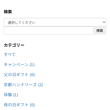
株式会社」が運営するオンラインストアです。秋田で育てられた米や果
物、地鶏、海産物などの食材を取り扱っています。秋田の発酵食文化や
検索
伝統工芸なども取り入れており、おいしいもの、美しいもの、心地よい
ものが豊富に揃っています。商品一つひとつには、生産者たちのストー
リーや思いが込められています。風光明媚な秋田の自然と、いにしえよ
り脈々と根付いてきた先人たちの知恵がつくりあげてきた秋田ならでは
の食文化をお楽しみください♪※リンクは全て外部リンク「詩の国商店
検索
オンラインストア」に遷移します。＼ 本場大館 きりたんぽ玉手箱 ／本
場の味を全国の皆さまにお届けしたいとの思いから、秋田県大館市の市
民500名が試食を重ねて完成させたスープと、きりたんぽ鍋の具材をワ
カテゴリー
ンパッケージにした買い足し不要の鍋セット。いぶりがっことチーズの
オイル漬はこちらあなたの知らない秋田の逸品をみつけてください！※
すべて
外部リンク「詩の国商店 オンラインストア」に遷移します。
https://ec.shinokuni-store.com/
キャンペーン (1)
父の日ギフト (0)
京都ハンナリーズ (2)
体験 (1)
母の日ギフト (0)