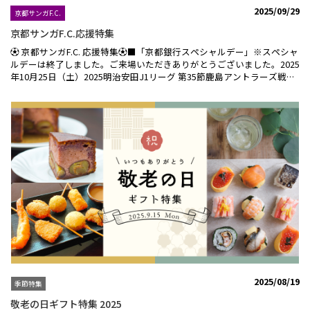
2025/09/29
京都サンガF.C.
京都サンガF.C.応援特集
⚽ 京都サンガF.C. 応援特集⚽■「京都銀行スペシャルデー」※スペシャ
ルデーは終了しました。ご来場いただきありがとうございました。2025
年10月25日（土）2025明治安田J1リーグ 第35節鹿島アントラーズ戦は
「京都銀行スペシャルデー」！試合当日は、「京都銀行×サンガ オリ
ジナルタオルマフラー」先着12,000名様プレゼントやご来場の皆さまが
楽しんでいただけるスペシャルデーイベントを多数ご用意してホームゲ
ームを盛り上げます！ご家族、ご友人をお誘い合わせの上、サンガスタ
ジアム by KYOCERAへご来場ください。※「お楽しみ抽選会」は終了し
ました。ご来場いただきありがとうございました。■京都サンガF.C.応
援特集ことよりモールでは、今シーズンも「京都サンガF.C.応援特集」
を実施しております。京都サンガF.C.のオフィシャルスポンサー・サポ
ートカンパニーの商品をラインナップしました。ことよりモールを利用
して、スタジアムへ行こう！！⚽京都サンガF.C.コラボ焼酎 金賞焼酎
180ml２本セット⚽古都の煌 長期貯蔵とろりとしたなめらかな口当たり
と、甘やかで奥行きのある香りが広がる芳醇な味わいは、極上の逸品で
す。【おすすめの飲み方】オンザロック、ストレート、お湯割りで一層
の香りが広がります。ときはいま オーク樽貯蔵甘やかな紫芋焼酎本来の
香りとオーク樽の香りが絶妙のバランスで融合した新たな味わいの焼酎
です。【おすすめの飲み方】オンザロック、ハイボール、ナッツやスイ
2025/08/19
季節特集
ーツとの相性も良いです。「京都サンガF.C.コラボ焼酎 金賞焼酎720ml
２本セット」はこちら＞＞⚽京まかろん紫いも６個入+ほんの気持ちの
敬老の日ギフト特集 2025