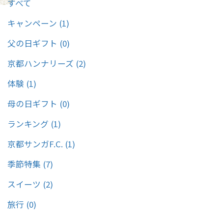
すべて
伝統を想い起す「組み紐」、神社やお寺の庭の「苔」、懐かしさと癒し
を感じる土を丸めて作った苔玉は大人からお子様まで簡単にお作りいた
キャンペーン (1)
だけます♪ パン作り体験はこちら ＼自宅で楽しめる♪金継ぎ体験／ 天
然漆と純金粉で本格金継ぎがご自宅で出来る体験キット♪ 工程ごとの
分かりやすい動画と作業日ごとの説明書が付いているので、初心者の方
父の日ギフト (0)
でも安心して金継ぎに挑戦できます。おうち時間の新しい楽しみや、大
切な方への贈り物にぴったりです♪ コト体験特集はこちら
京都ハンナリーズ (2)
体験 (1)
母の日ギフト (0)
ランキング (1)
京都サンガF.C. (1)
季節特集 (7)
スイーツ (2)
旅行 (0)