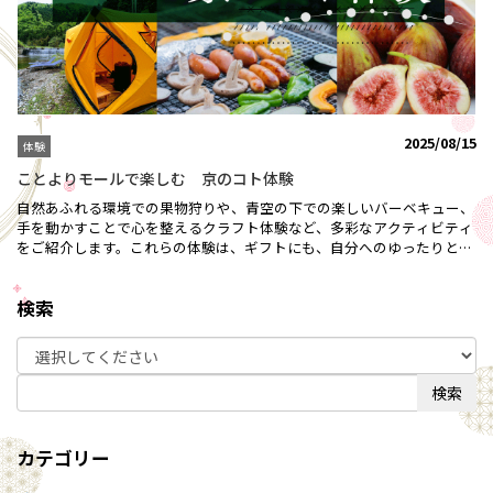
2025/08/15
体験
ことよりモールで楽しむ 京のコト体験
自然あふれる環境での果物狩りや、青空の下での楽しいバーベキュー、
手を動かすことで心を整えるクラフト体験など、多彩なアクティビティ
をご紹介します。これらの体験は、ギフトにも、自分へのゆったりとし
たご褒美にもぴったりです。ぜひことよりモールであなたの「コト体
験」をお楽しみください♪＼いちじく狩り【食べ放題！】／ハウス栽培
検索
なので雨でも安心！採れたてでしか味わえない香りとみずみずしさ♪城
陽市特産品のいちじくは、柔らかくて甘いのが特徴です。完熟の美味し
さをファミリー・お友達同士でゆっくりご堪能ください♪ ※今季のい
ちじく狩り体験は、完売いたしました。たくさんのお申し込み、誠にあ
りがとうございました！ ＼【ことよりモール限定】BBQスタンダード
検索
プラン／ 手ぶらで！気軽に大自然の中でBBQ体験♪ 眺めのよい高台に
位置するバーベキューハウスでみんなでわいわい語らいながらのBBQ！
心地よい雰囲気で自然と食事をお楽しみいただけます♪ 大自然の中で
カテゴリー
楽しむテントサウナ体験はこちら ＼オリジナル苔玉作り体験／ 京都ら
しさを詰めこんだ、ここでしか作れないオリジナル苔玉作り♪ 京都の