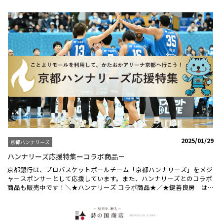
は今の京都が満載です！春京都の商品一覧はこちらからことよりモール
だから出会える、あの味、この味をぜひご自宅で！
2025/01/29
京都ハンナリーズ
ハンナリーズ応援特集ーコラボ商品－
京都銀行は、プロバスケットボールチーム「京都ハンナリーズ」をメジ
ャースポンサーとして応援しています。また、ハンナリーズとのコラボ
商品も販売中です！＼★ハンナリーズ コラボ商品★／★鍵善良房 は
んニャリン和三盆★創業300年京都・祇園の和菓子店「鍵善良房」がチ
ームマスコットの「はんニャリン」をモチーフにした和三盆を作りまし
た！日本で作られる伝統的な砂糖「和三盆」で作られたオリジナルのお