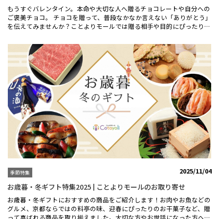
な逸品を是非お楽しみください！
もうすぐバレンタイン。本命や大切な人へ贈るチョコレートや自分への
ご褒美チョコ。 チョコを贈って、普段なかなか言えない「ありがとう」
を伝えてみませんか？ことよりモールでは贈る相手や目的にぴったりの
バレンタインプレゼントを揃えています！ バレンタイン特集のすべて
はこちら＞＞★【菓子職人】抹茶トリュフ（１０個入）★菓子職人の技
が光る、溶ける抹茶トリュフの贅沢♪菓子職人抹茶トリュフは、お口に
含むだけで「すぅー」と溶けます。その瞬間の感動のために、丹精込め
て作り上げた自慢の抹茶トリュフをどうぞご賞味下さいませ♪「抹茶ト
リュフ」はこちらから＞＞★【dari K】カカオサンドクッキー（6枚/ミ
ルク）★食べ応え抜群で、チョコレート好きにはたまらないスイーツで
す！インドネシア産カカオを使用したミルクチョコレートとサクサクの
ラングドシャが絶妙にマッチ。チョコレートはラングドシャの約2倍の
厚さで、1枚でも満足感があります。贈り物や自分へのご褒美にぜひど
うぞ♪「カカオサンドクッキー（6枚/ミルク）」はこちら＞＞バレンタ
イン特集のすべてはこちら＞＞大切な人への想いを形にするチョコレー
ト♡ことよりモールで、あなたの「ありがとう」を伝えませんか。
2025/11/04
季節特集
お歳暮・冬ギフト特集2025 | ことよりモールのお取り寄せ
お歳暮・冬ギフトにおすすめの商品をご紹介します！お肉やお魚などの
グルメ、京都ならではの料亭の味、迎春にぴったりのお干菓子など、贈
って喜ばれる商品を取り揃えました。大切な方やお世話になった方への