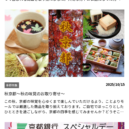
お歳暮・冬ギフト選びにいかがでしょうか。「お歳暮・冬ギフト特集」
のすべてはこちらから＞＞＼ 【モリタ屋】京都肉ロースすき焼き用 ／
京都肉ロースのすき焼きで冬の贅沢を贈ろう♪京都肉ロースはきめ細や
かな脂が誘う上質な舌ざわりは、まるでシルクのような繊細ななめらか
さ！是非すき焼きにてご賞味ください。【下鴨茶寮】 料亭のぶりしゃ
ぶ鍋 はこちらから＞＞＼ 【わらびの里】料亭の彩り個鍋／料亭の和風
だしをベースにした個食鍋の詰合せです！冷凍のまま電子レンジ温める
だけで、手軽に本格的な味を楽しめる、寒い冬にぴったりの逸品です。
【鍵善良房】園の賑い はこちらから＞＞＼【土井志ば漬本舗】 秋冬
京のはんなり漬／人気の浅漬と定番人気のお漬物を厳選して詰合わせた
ギフトセットです♪野菜の旨味をそのまま生かした、豊かな風味を存分
にお楽しみください。【嵐山熊彦】熊彦米3kg令和7年度産新米 はこち
らから＞＞＼ 【玉乃光酒造】蔵元おすすめ はじめての玉乃光セット
／すっきりとしていながらも、雄町米の味わい深い逸品♪酒造りを続け
て350年。玉乃光酒造が醸す、定番から変わり種まで飲み比べができる
セットです。
2025/10/15
季節特集
秋京都～秋の味覚のお取り寄せ～
この秋、京都の味覚を心ゆくまで楽しんでいただけるよう、ことよりモ
ールでは厳選した商品を取り揃えております。ご自宅でほっこりとした
ひとときを過ごしながら、京都の四季を感じてみませんか？どうぞこの
機会に、特別な京都の味をお取り寄せいただき、素敵な秋のひとときを
お楽しみください。＼【亀屋良長】浮き寄せ(紅葉）／飲み物に浮かせ
て京の四季をお楽しみください♪産学連携による、ことよりモール限定