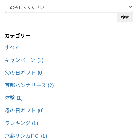
オンラインストア」に遷移します。＼ 本場大館 きりたんぽ玉手箱 ／本
場の味を全国の皆さまにお届けしたいとの思いから、秋田県大館市の市
民500名が試食を重ねて完成させたスープと、きりたんぽ鍋の具材をワ
検索
ンパッケージにした買い足し不要の鍋セット。いぶりがっことチーズの
オイル漬はこちらあなたの知らない秋田の逸品をみつけてください！※
外部リンク「詩の国商店 オンラインストア」に遷移します。
カテゴリー
https://ec.shinokuni-store.com/
すべて
キャンペーン (1)
父の日ギフト (0)
京都ハンナリーズ (2)
体験 (1)
母の日ギフト (0)
ランキング (1)
京都サンガF.C. (1)