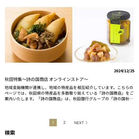
菓子「はんニャリン和三盆」♪見た目の可愛さだけでなく、上品な甘
さ、口溶けの良さを是非お楽しみください！京都ハンナリーズ京せんべ
い（抹茶クリーム）はこちら★ASOBI - 京都ハンナリーズ
COLLABORATION LABEL ビール 6本セット★ASOBIビールは、京都府与
謝野町のホップを贅沢に使用した飲みやすいペールエールです。京都府
与謝野産ホップが演出するみずみずしい味わい、華やかな香り、キリッ
とした苦み、モルトのコクとのバランスが良いのが特徴。
2024/12/25
秋田特集～詩の国商店 オンラインストア～
地域金融機関が連携し、地域の特産品を相互紹介しています。こちらの
ページでは、秋田県の特産品を多数取り揃えている「詩の国商店」をご
案内いたします。「詩の国商店」は、秋田銀行グループの「詩の国秋田
株式会社」が運営するオンラインストアです。秋田で育てられた米や果
物、地鶏、海産物などの食材を取り扱っています。秋田の発酵食文化や
伝統工芸なども取り入れており、おいしいもの、美しいもの、心地よい
ものが豊富に揃っています。商品一つひとつには、生産者たちのストー
1
2
NEXT
リーや思いが込められています。風光明媚な秋田の自然と、いにしえよ
検索
り脈々と根付いてきた先人たちの知恵がつくりあげてきた秋田ならでは
の食文化をお楽しみください♪※リンクは全て外部リンク「詩の国商店