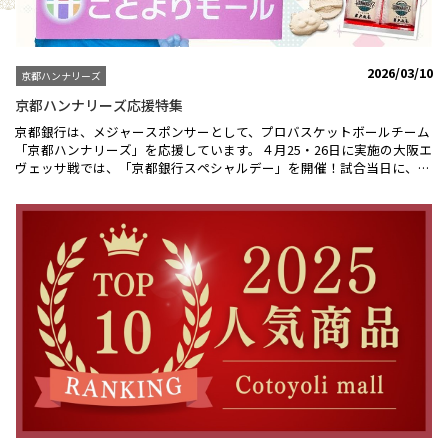
23:59まで）SANtoマルシェのキャンペーンエントリーはこちらから
（外部サイトへリンクします）＞＞＼ SANtoマルシェ、北海道・沖縄
ECモールのご紹介 ／★北海道★（北洋銀行）北海道弁の「これでし
ょ」と英語の「Collection」を組み合わせた「collesho」という名前の
2026/03/10
京都ハンナリーズ
通り、「これでしょ！」と自信を持って皆様におすすめできる北の逸品
を多数取り揃えています。海産物や農作物、乳製品など、豊かな自然の
京都ハンナリーズ応援特集
恵みを、ぜひ「collesho」で存分にお楽しみください。★沖縄★（琉球
京都銀行は、メジャースポンサーとして、プロバスケットボールチーム
銀行）沖縄の魅力が詰まった「結モール」は、沖縄の方言で助け合うな
「京都ハンナリーズ」を応援しています。４月25・26日に実施の大阪エ
どを意味する「ゆいまーる」をもじっており、南国の彩りあふれる特産
ヴェッサ戦では、「京都銀行スペシャルデー」を開催！試合当日に、こ
品から職人によるオリジナル商品までバラエティ豊かな商品を取り揃え
とよりマルシェでお買い物いただいた方（各日先着100名様）には抽選
ております！海風感じる沖縄の味をぜひお楽しみください！北海道、京
で、オリジナルグッズをプレゼント！皆さまのご来場を心より、お待ち
都、沖縄の魅力を一度に体感できる「SANtoマルシェ」で、旅する気分
しております！ ◆◇開催日時◇◆ 2026年4月25日（土）15:05 試合開始
でお買い物を♪SANtoマルシェはこちらから（外部サイトにリンクしま
(ことよりマルシェは13:00から試合終了まで） 2026年4月26日（日）
す）＞＞
14:05 試合開始(ことよりマルシェは12:00から試合終了まで）◆◇開催
場所◇◆ 島津アリーナ京都（京都府立体育館）会場内 京都銀行ブース
★お楽しみ抽選会★Ａ賞：選手直筆サイン入り はんニャリンエコバッ
ク （各日5名様）B賞：ことよりモールお買い物ポイントギフト２，０
００円分（各日５名様）参加賞：はんニャリン オリジナルステッカー
熱いブーストで京都ハンナリーズを勝利に導きましょう！！