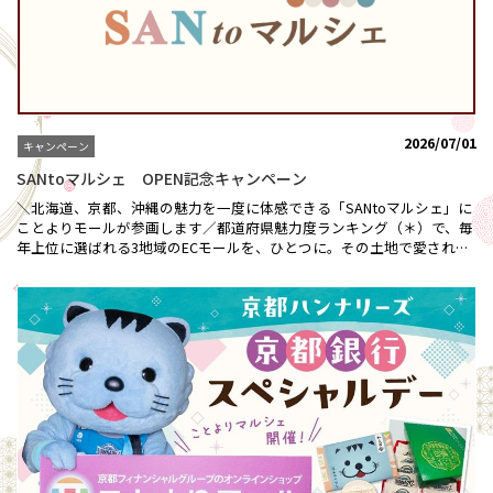
2026/07/01
キャンペーン
SANtoマルシェ OPEN記念キャンペーン
＼北海道、京都、沖縄の魅力を一度に体感できる「SANtoマルシェ」に
ことよりモールが参画します／都道府県魅力度ランキング（＊）で、毎
年上位に選ばれる3地域のECモールを、ひとつに。その土地で愛される
グルメや雑貨、つくり手の想いが息づく逸品など、おいしい、うれし
い、たのしい出会いをお届けします。まるで旅先をめぐるように、地域
ごとの空気や暮らしを感じながら、心ときめくお気に入りとの出会いを
お楽しみください。SANtoマルシェはこちらから（外部サイトにリンク
します）＞＞（＊）ブランド総合研究所調査★OPEN記念キャンペーン
開催★＼抽選で20名さまに「ことよりモール」お買い物ポイント2,000
円分をプレゼント／【対象】SANtoマルシェキャンペーンにエントリー
後、新規会員登録を行い、初回購入時に2,000円（税込・送料込）以上
ご購入いただいたお客さま【期間】2026年7月1日 12:00 ～ 2026年7月31
日 23:59【当選発表】2026年8月10日（金）頃に、当選者へメールにて
ご連絡いたします【当選賞品】「ことよりモール」お買い物ポイント
2,000円分を20名さまにプレゼント（お買い物期限：2026年9月30日