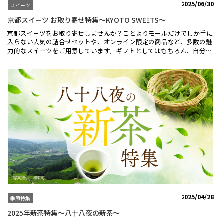
2025/06/30
スイーツ
京都スイーツ お取り寄せ特集～KYOTO SWEETS～
京都スイーツをお取り寄せしませんか？ことよりモールだけでしか手に
入らない人気の詰合せセットや、オンライン限定の商品など、多数の魅
力的なスイーツをご用意しています。ギフトとしてはもちろん、自分へ
のご褒美としてもぴったりな京都のスイーツ、京都の逸品をぜひお楽し
みください♪■京都村上開新堂村上開新堂は明治40年（1907年）に寺
町二条、現在の地に西洋菓子舗として創業。(左)ロシアケーキ (中)焼
き菓子セット (右)マドレーヌ＼ 焼き菓子セット ／並ばず買えるオン
ラインでの販売は、ことよりモールだけ♪自分へのお土産やおもたせで
も人気の焼き菓子セット（4種・8個入り）。＼ 京菓子おやつBOX ／
亀屋良長の人気のお菓子を少しずつ楽しんでいただけるお得なセット
♪8種類、詰合せセットの販売はことよりモールだけ！■鍵善良房創業
300年京都・祇園の和菓子店「鍵善良房」。(左)はんニャリン和三
盆 (右)園の賑い ＼ 園の賑い ／祇園祭の輝きを支えた伝統的な
行列「園の賑い」をテーマにした干菓子♪四季折々の自然美を彩りよく
艶やかに詰合せ。季節に応じて内容が変わります。■京甘味 文の助茶
屋創業（明治42年）の頃より始めたわらび餅は 今や手軽で美味しい和
菓子の代表格。(左)わらび餅３種詰合せ (右上)コーヒーわらぶ餅 (右
下)玉露わらぶ餅＼ コーヒーわらぶ餅 ／ＫＹＯＴＯ農園収穫の風味
豊かな豆を使った、コーヒーわらび餅♪珈琲のほろ苦い風味とまろやか
2025/04/28
季節特集
な甘さ。最初の一口目は何もつけず、風味をお楽しみください。＼ 果
朋だんご＆果ルフェ BEST SELECTION ／人気の果朋だんご＆果ルフェ
2025年新茶特集～八十八夜の新茶～
のセット♪特製タレと香り豊かなきな粉たっぷりの果朋だんごや和風パ