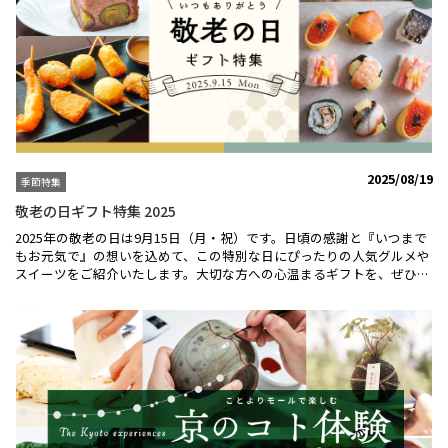
援特集ことよりモールでは、今シーズンも「京都サンガF.C.応援特集」
を実施しております。京都サンガF.C.のオフィシャルスポンサー・サポ
ートカンパニーの商品をラインナップしました。ことよりモールを利用
して、スタジアムへ行こう！！⚽京都サンガF.C.コラボ焼酎 金賞焼酎
180ml２本セット⚽古都の煌 長期貯蔵とろりとしたなめらかな口当たり
と、甘やかで奥行きのある香りが広がる芳醇な味わいは、極上の逸品で
す。【おすすめの飲み方】オンザロック、ストレート、お湯割りで一層
の香りが広がります。ときはいま オーク樽貯蔵甘やかな紫芋焼酎本来の
香りとオーク樽の香りが絶妙のバランスで融合した新たな味わいの焼酎
です。【おすすめの飲み方】オンザロック、ハイボール、ナッツやスイ
2025/08/19
季節特集
ーツとの相性も良いです。「京都サンガF.C.コラボ焼酎 金賞焼酎720ml
２本セット」はこちら＞＞⚽京まかろん紫いも６個入+ほんの気持ちの
敬老の日ギフト特集 2025
応援プチギフト⚽京まかろんならではのしっとりとやわらかな食感をお
2025年の敬老の日は9月15日（月・祝）です。日頃の感謝と『いつまで
楽しみください♪亀岡産紫いも「パープルスイートロード」を使用した
もお元気で』の想いを込めて、この特別な日にぴったりの人気グルメや
京まかろん。紫いもを蒸し、皮やクリームに混ぜ込み、職人が丁寧に手
スイーツをご紹介いたします。大切な方への心温まるギフトを、ぜひお
作業で仕上げた繊細な風味と食感が特徴です。「京まかろん紫いも」は
届けください。■わさび葉寿しうめもり あでやか手鞠わさび葉寿しま
こちら＞＞⚽京都サンガ応援米 京都丹波産こしひかり⚽脱酸素剤入り
るで宝石箱のような、心ときめくお寿司♪わさびの葉で巻いた「手鞠わ
で精米日から８か月の賞味期限で鮮度長持ち♪「京都サンガF.C.」応援
さび葉寿し」や「わさび巻」や、もちもちの黒米に穴子と奈良の名産・
米です。地元の京都丹波産こしひかりを使用しており、ご購入頂くこと
奈良漬けを合わせた「古代あなら寿し」など、うめもりでしか味わえな
により京都サンガF.C.への支援となります。京都サンガF.C応援特集の全
いオリジナルの商品の詰め合わせです。敬老の日特別包装でお送りしま
ての商品はこちら＞＞
す。串かつ凡ミシュランセット３人前はこちら■宝泉堂 しぼり豆丹波
黒大寿ふっくら柔らかい上品な味わいの黒豆♪高品質で大粒の厳選丹波
黒大豆を使用。一粒一粒がほんのりとした甘さと独特の風味を持つのが
特徴です。籠に入った食べきりサイズで、手土産やギフトにも最適で