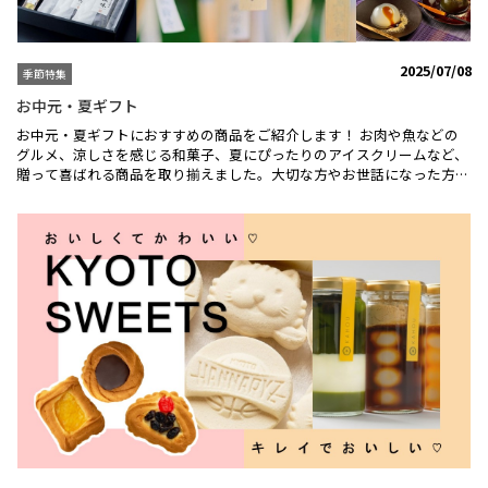
伝統を想い起す「組み紐」、神社やお寺の庭の「苔」、懐かしさと癒し
を感じる土を丸めて作った苔玉は大人からお子様まで簡単にお作りいた
だけます♪ パン作り体験はこちら ＼自宅で楽しめる♪金継ぎ体験／ 天
然漆と純金粉で本格金継ぎがご自宅で出来る体験キット♪ 工程ごとの
2025/07/08
季節特集
分かりやすい動画と作業日ごとの説明書が付いているので、初心者の方
でも安心して金継ぎに挑戦できます。おうち時間の新しい楽しみや、大
お中元・夏ギフト
切な方への贈り物にぴったりです♪ コト体験特集はこちら
お中元・夏ギフトにおすすめの商品をご紹介します！ お肉や魚などの
グルメ、涼しさを感じる和菓子、夏にぴったりのアイスクリームなど、
贈って喜ばれる商品を取り揃えました。大切な方やお世話になった方へ
のお中元・夏ギフト選びにいかがでしょうか。＼ 【モリタ屋】京都肉
バラ焼肉用 ／京都肉は、きめ細やかな脂が誘う上質な舌ざわり！まる
でシルクのような繊細ななめらかさを、ぜひご賞味ください。「[下鴨
茶寮]料亭の昆布〆- 漁味 -」はこちらから＼ 【わさび葉寿しうめもり】
夏のひとおり手鞠わさび葉寿し ／一口サイズで食べやすく、色彩豊か
な手鞠寿しは、ふたを開けた瞬間にまるで宝石箱を開けたようにキラキ
ラと輝きを放っています。美味しさは、全部で16種類。『ちょっとずつ
いろいろ』を叶えられる逸品です。「ジャパニーズアイス櫻花 八味ギ
フト」はこちらから＼【亀久堂本舗】吉野葛すいーつ（くず餅）詰め合
わせ３段 ／職人による寒晒吉野葛を、葛発祥の地とされる大和・吉野
で製造。自家製の上質な吉野本葛を使用し、独自の製法で作り上げまし
た生タイプのくず餅です。お好みで、添付のきな粉と黒蜜をかけてお召
し上がりください。