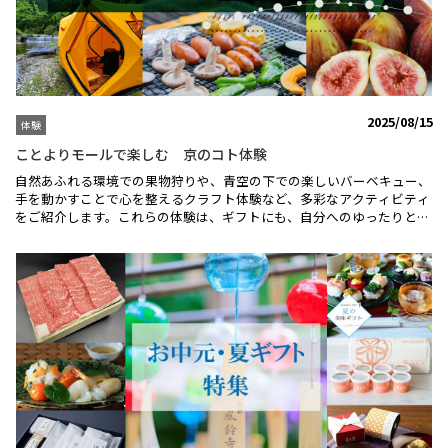
す。栗糸モンブラン 栗、いとをかしはこちら■大和茶大福専門店
GRANCHA 口福「極プリン」風味豊かな大和茶の旨味をダイレクトに
感じるプリン♪北海道産生クリーム、吉野のこだわりたまごなど厳選素
材を使用。口に入れた瞬間、大和茶の風味が広がります。とろける食
感、濃厚な味わい、大和茶の旨味をお楽しみいただけます。敬老の日特
集はこちら
2025/08/15
体験
ことよりモールで楽しむ 京のコト体験
自然あふれる環境での果物狩りや、青空の下での楽しいバーベキュー、
手を動かすことで心を整えるクラフト体験など、多彩なアクティビティ
をご紹介します。これらの体験は、ギフトにも、自分へのゆったりとし
たご褒美にもぴったりです。ぜひことよりモールであなたの「コト体
験」をお楽しみください♪＼いちじく狩り【食べ放題！】／ハウス栽培
なので雨でも安心！採れたてでしか味わえない香りとみずみずしさ♪城
陽市特産品のいちじくは、柔らかくて甘いのが特徴です。完熟の美味し
さをファミリー・お友達同士でゆっくりご堪能ください♪ ※今季のい
ちじく狩り体験は、完売いたしました。たくさんのお申し込み、誠にあ
りがとうございました！ ＼【ことよりモール限定】BBQスタンダード
プラン／ 手ぶらで！気軽に大自然の中でBBQ体験♪ 眺めのよい高台に
位置するバーベキューハウスでみんなでわいわい語らいながらのBBQ！
心地よい雰囲気で自然と食事をお楽しみいただけます♪ 大自然の中で
楽しむテントサウナ体験はこちら ＼オリジナル苔玉作り体験／ 京都ら
しさを詰めこんだ、ここでしか作れないオリジナル苔玉作り♪ 京都の