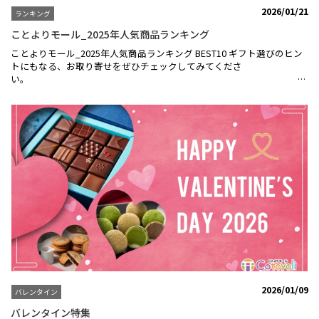
2026/01/21
ランキング
ことよりモール_2025年人気商品ランキング
ことよりモール_2025年人気商品ランキング BEST10 ギフト選びのヒン
トにもなる、お取り寄せをぜひチェックしてみてくださ
い
※売上集計期間：2025/１/1～1２/3１【モリタ屋】京都肉肩モモすき焼
き用（送料無料）5,000円 （税込)詳細はこちらから＞＞【ABCフーズ】
京の肉 肩モモ赤身すき焼き用（送料無料）5,000円 （税込)詳細はこち
らから＞＞【SHEEN！foodshop】京丹後こしひかり 5kg（送料無料）
5,500円 （税込）詳細はこちらから＞＞【ABCフーズ】【京の肉】肩モ
モ赤身焼肉用（送料無料）5,000円 （税込）詳細はこちらから＞＞
【ABCフーズ】A5ランク厳選和牛切り落とし(冷凍)210ｇ×３ｐ（送料
無料）5,000円 （税込）詳細はこちらから＞＞【ABCフーズ】和牛MIX切
り落とし（冷凍）500ｇ（送料無料）4,000円 （税込）詳細はこちらか
ら＞＞【SHEEN！foodshop】「令和7年度 新米」近江米 こしひかり
5kg 5,093円（税込）（販売終了）【ABCフーズ】京の肉 霜降りミス
ジ150ｇ×２枚（送料無料）6,000円 （税込）詳細はこちらから＞＞
【あづき庵】焼きモンブラン12個（送料無料）4,000円 （税込）詳細は
こちらから＞＞【ABCフーズ】京の肉 肩モモ赤身ステーキ150ｇ×２
枚（送料無料）5,000円 （税込）詳細はこちらから＞＞昨年もことより
モールをご愛顧いただき、ありがとうございました！ギフト選びに迷っ
2026/01/09
バレンタイン
たとき、または自分へのご褒美としてお取り寄せしたいときにもおスス
メです。「贈って嬉しい、もらって嬉しい、食べて笑顔になれる」そん
バレンタイン特集