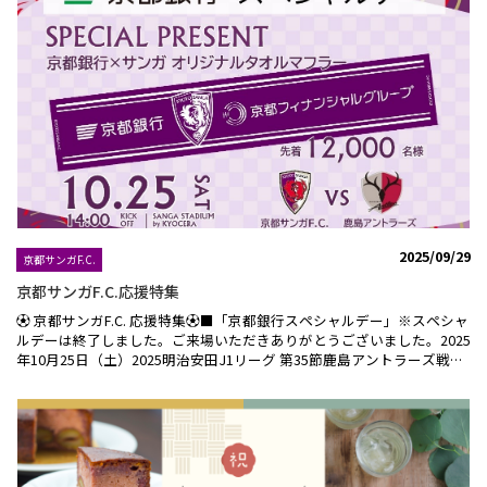
商品。学生さんのアイデアと伝統技術を組み合わせ、浮かせて楽しむ今
までにない美しく楽しいお菓子。「丹波栗のモンブラン」はこちらから
＞＞＼【菓子職人】秋ギフト／焼き菓子9コ・ロトンヌ2コ・クッキーポ
ット2袋・プチボヌール1枚合計14点。豪華な詰合せ！祭菓「古都の秋」
はこちらから＞＞＼【嵐山熊彦】熊彦米3kg 令和7年度産新米 ／京都
の料亭「嵐山熊彦」のお店で使用している、特別栽培米！ことよりモー
ル限定商品。美山の豊かな自然に囲まれた環境で、清流と肥沃な土を活
かした栽培方法で作られたお米です。「丹波栗 生栗 3L 1Kg」はこちら
から＞＞――秋奈良もあります♪＼【わさび葉寿しうめもり】秋の味覚 季
節の手鞠わさび葉寿し秋 ／秋の味覚と奈良の名物を詰めた秋限定商品
♪ 秋刀魚やあんぽ柿を、古都・奈良を感じる柿の葉寿司に仕上げ期間
限定商品！
2025/09/29
京都サンガF.C.
京都サンガF.C.応援特集
⚽ 京都サンガF.C. 応援特集⚽■「京都銀行スペシャルデー」※スペシャ
ルデーは終了しました。ご来場いただきありがとうございました。2025
年10月25日（土）2025明治安田J1リーグ 第35節鹿島アントラーズ戦は
「京都銀行スペシャルデー」！試合当日は、「京都銀行×サンガ オリ
ジナルタオルマフラー」先着12,000名様プレゼントやご来場の皆さまが
楽しんでいただけるスペシャルデーイベントを多数ご用意してホームゲ
ームを盛り上げます！ご家族、ご友人をお誘い合わせの上、サンガスタ
ジアム by KYOCERAへご来場ください。※「お楽しみ抽選会」は終了し
ました。ご来場いただきありがとうございました。■京都サンガF.C.応