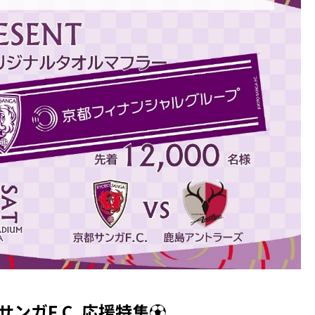
サンガF.C. 応援特集⚽