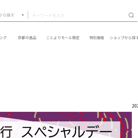
から探す
ング
京都の逸品
ことよりモール限定
特別価格
ショップから探
20