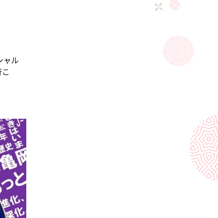
シャル
行こ