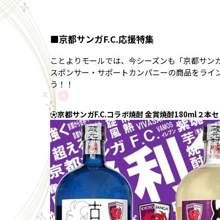
■京都サンガF.C.応援特集
ことよりモールでは、今シーズンも「京都サンガF
スポンサー・サポートカンパニーの商品をライ
う！！
⚽京都サンガF.C.コラボ焼酎 金賞焼酎180ml２本