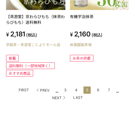
【茶游堂】京わらびもち（抹茶わ
有機宇治抹茶
らびもち）送料無料
2,181
2,160
(税込)
(税込)
京銘茶・茶游堂ことよりモール店
尚美園製茶場
新着
お茶の京都
送料無料（一部地域除く）
おすすめ商品
...
...
FIRST
3
4
5
6
7
PREV
LAST
NEXT