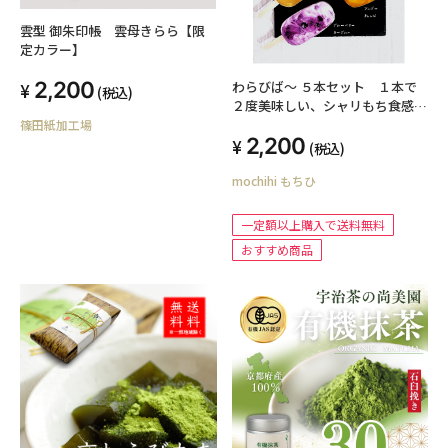
雲型 御朱印帳 雲母きらら【限
定カラー】
2,200
わらびば～ ５本セット １本で
(税込)
２度美味しい、シャリもち食感和
スイーツ
篠田紙加工場
2,200
(税込)
mochihi もちひ
一定額以上購入で送料無料
おすすめ商品