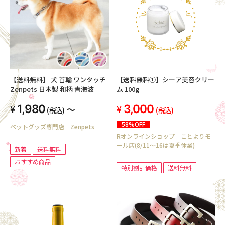
【送料無料】 犬 首輪 ワンタッチ
【送料無料①】シーア美容クリー
Zenpets 日本製 和柄 青海波
ム 100g
1,980
3,000
～
(税込)
(税込)
58%OFF
ペットグッズ専門店 Zenpets
Rオンラインショップ ことよりモ
ール店(8/11～16は夏季休業)
新着
送料無料
おすすめ商品
特別割引価格
送料無料