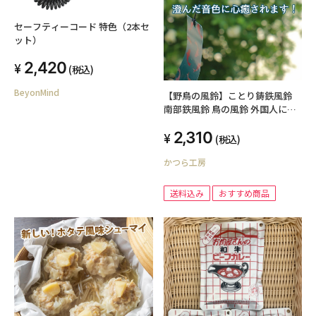
セーフティーコード 特色（2本セ
ット）
2,420
(税込)
BeyonMind
【野鳥の風鈴】ことり鋳鉄風鈴
南部鉄風鈴 鳥の風鈴 外国人に人
気！日本土産
2,310
(税込)
かつら工房
送料込み
おすすめ商品