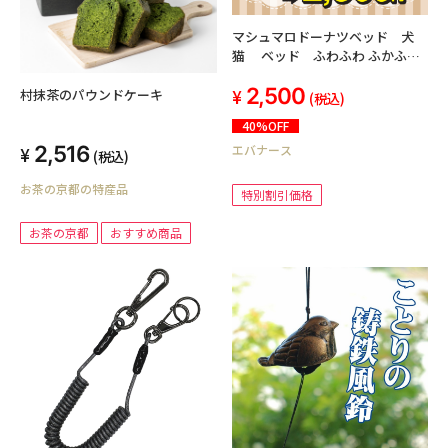
マシュマロドーナツベッド 犬
猫 ベッド ふわふわ ふかふか
キュート 可愛い あったか すべ
2,500
らない 直径約60cm
村抹茶のパウンドケーキ
(税込)
40%OFF
2,516
エバナース
(税込)
お茶の京都の特産品
特別割引価格
お茶の京都
おすすめ商品