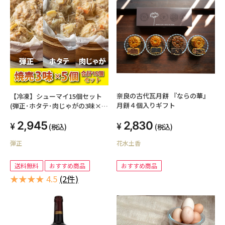
奈良の古代瓦月餅 『ならの華』
【冷凍】シューマイ15個セット
月餅４個入りギフト
(弾正･ホタテ･肉じゃがの3味×5
個)
2,830
2,945
(税込)
(税込)
花水土香
弾正
おすすめ商品
送料無料
おすすめ商品
★★★★ 4.5
(2件)