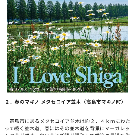
２．春のマキノ メタセコイア並木（高島市マキノ町）
高島市にあるメタセコイア並木は約２．４ｋｍにわた
って続く並木道。春にはその並木道を背景にマーガレッ