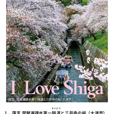
すい
どう
１．国宝 琵琶湖疎水第一
隧
道
と三井寺の桜（大津市）