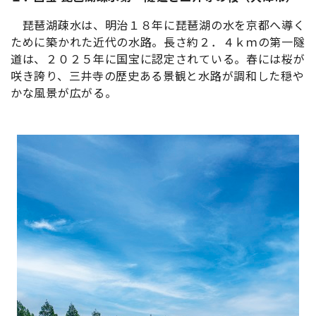
琵琶湖疎水は、明治１８年に琵琶湖の水を京都へ導く
ために築かれた近代の水路。長さ約２．４ｋｍの第一隧
道は、２０２５年に国宝に認定されている。春には桜が
咲き誇り、三井寺の歴史ある景観と水路が調和した穏や
かな風景が広がる。