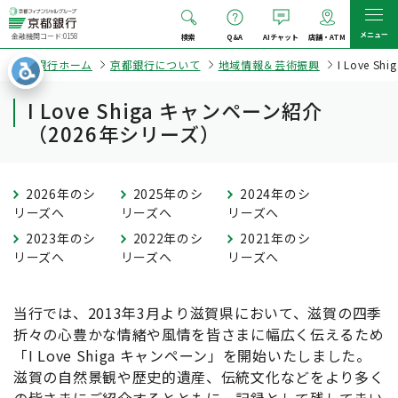
メニュー
金融機関コード:0158
検索
Q&A
AIチャット
店舗・ATM
京都銀行ホーム
京都銀行について
地域情報＆芸術振興
I Love 
I Love Shiga キャンペーン紹介
（2026年シリーズ）
2026年のシ
2025年のシ
2024年のシ
リーズへ
リーズへ
リーズへ
2023年のシ
2022年のシ
2021年のシ
リーズへ
リーズへ
リーズへ
当行では、2013年3月より滋賀県において、滋賀の四季
折々の心豊かな情緒や風情を皆さまに幅広く伝えるため
「I Love Shiga キャンペーン」を開始いたしました。
滋賀の自然景観や歴史的遺産、伝統文化などをより多く