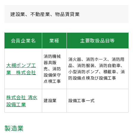
建設業、不動産業、物品賃貸業
会員企業名
業種
主要取扱品目等
消防機械
消火器、消防ホース、消防用
器具販
大槻ポンプ工
品、消防服装、消防自動車、
売、消防
業 株式会社
小型消防ポンプ、積載車、消
設備保守
防設備点検及び設備工事
点検工事
株式会社 清水
建設業
設備工事一式
設備工業
製造業