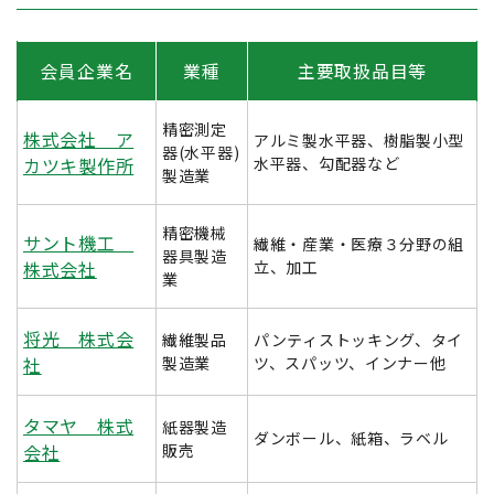
会員企業名
業種
主要取扱品目等
精密測定
株式会社 ア
アルミ製水平器、樹脂製小型
器(水平器)
カツキ製作所
水平器、勾配器など
製造業
精密機械
サント機工
繊維・産業・医療３分野の組
器具製造
株式会社
立、加工
業
将光 株式会
繊維製品
パンティストッキング、タイ
社
製造業
ツ、スパッツ、インナー他
タマヤ 株式
紙器製造
ダンボール、紙箱、ラベル
会社
販売