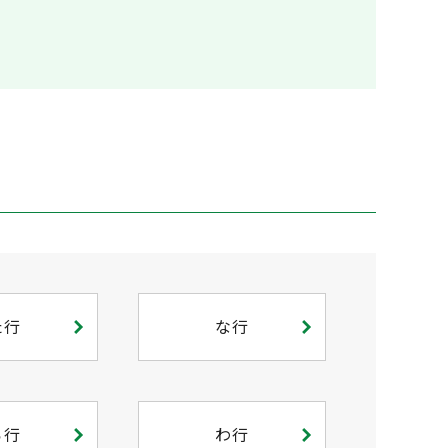
た行
な行
ら行
わ行