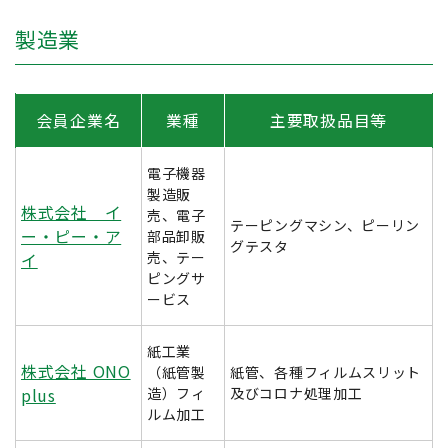
製造業
会員企業名
業種
主要取扱品目等
電子機器
製造販
株式会社 イ
売、電子
テーピングマシン、ピーリン
ー・ピー・ア
部品卸販
グテスタ
売、テー
イ
ピングサ
ービス
紙工業
株式会社 ONO
（紙管製
紙管、各種フィルムスリット
plus
造）フィ
及びコロナ処理加工
ルム加工