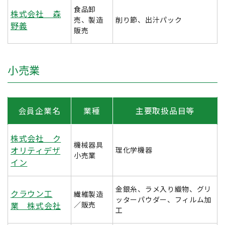
食品卸
株式会社 森
売、製造
削り節、出汁パック
野義
販売
小売業
会員企業名
業種
主要取扱品目等
株式会社 ク
機械器具
オリティデザ
理化学機器
小売業
イン
金銀糸、ラメ入り織物、グリ
クラウン工
繊維製造
ッターパウダー、フィルム加
業 株式会社
／販売
工