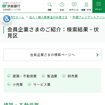
メニュー
金融機関コード:0158
検索
Q&A
AIチャット
店舗・ATM
京都銀行ホーム
法人・個人事業主のお客さま
京銀プレジデントアソ
会員企業さまのご紹介：検索結果 - 伏
見区
会員企業さまの検索ページへ
建築・不動産業
製造業
卸売業
小売業
サービス業
建築・不動産業