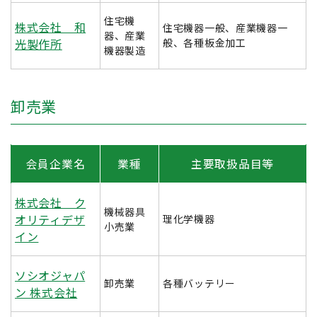
住宅機
株式会社 和
住宅機器一般、産業機器一
器、産業
光製作所
般、各種板金加工
機器製造
卸売業
会員企業名
業種
主要取扱品目等
株式会社 ク
機械器具
オリティデザ
理化学機器
小売業
イン
ソシオジャパ
卸売業
各種バッテリー
ン 株式会社