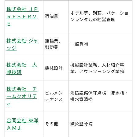
株式会社 ＪＰ
ホテル等、別荘、バケーショ
ＲＥＳＥＲＶ
宿泊業
ンレンタルの経営管理
Ｅ
株式会社 ジャ
運輸業、
一般貨物
ッジ
郵便業
株式会社 大
機械設計業務、人材紹介事
機械設計
興技研
業、アウトソ－シング業務
株式会社 チ
ビルメン
消防設備保守点検 貯水槽・
ームクオリテ
テナンス
排水管清掃
ィ
合同会社 東洋
その他
鍼灸整骨院
ＡＭＪ