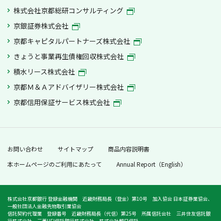
株式会社京都総研コンサルティング
京銀証券株式会社
京都キャピタルパートナーズ株式会社
きょうと事業再生債権回収株式会社
積水リース株式会社
京都Ｍ＆Ａアドバイザリー株式会社
京都信用保証サービス株式会社
お問い合わせ
サイトマップ
商品内容説明書
本ホームページのご利用にあたって
Annual Report（English）
株式会社京都銀行 登録金融機関 近畿財務局長（登金）第10号 加入協会 日本証券業協会、
一般社団法人金融先物取引業協会
信託契約代理業 登録番号 近畿財務局長（代信）第25号 所属信託会社 三井住友信託銀
行株式会社 三菱UFJ信託銀行株式会社 株式会社朝日信託