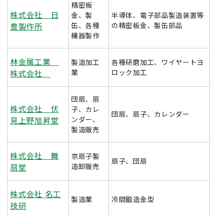
精密板
株式会社 日
金、製
半導体、電子部品製造装置等
豊製作所
缶、各種
の精密板金、製缶部品
機器製作
林金属工業
製造加工
各種研磨加工、ワイヤートヨ
株式会社
業
ロック加工
団扇、扇
株式会社 伏
子、カレ
団扇、扇子、カレンダー
見上野旭昇堂
ンダー、
製造販売
株式会社 舞
京扇子製
扇子、団扇
扇堂
造卸販売
株式会社 名工
製造業
冷間鍛造金型
技研