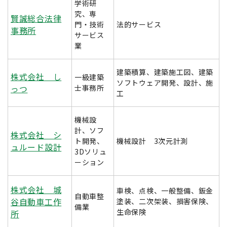
学術研
究、専
賢誠総合法律
門・技術
法的サービス
事務所
サービス
業
建築積算、建築施工図、建築
株式会社 し
一級建築
ソフトウェア開発、設計、施
っつ
士事務所
工
機械設
計、ソフ
株式会社 シ
ト開発、
機械設計 3次元計測
ュルード設計
3Dソリュ
ーション
株式会社 城
車検、点検、一般整備、鈑金
自動車整
谷自動車工作
塗装、二次架装、損害保険、
備業
生命保険
所