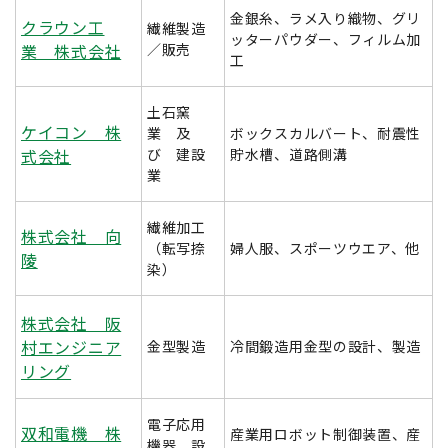
金銀糸、ラメ入り織物、グリ
クラウン工
繊維製造
ッターパウダー、フィルム加
業 株式会社
／販売
工
土石窯
ケイコン 株
業 及
ボックスカルバート、耐震性
式会社
び 建設
貯水槽、道路側溝
業
繊維加工
株式会社 向
（転写捺
婦人服、スポーツウエア、他
陵
染）
株式会社 阪
村エンジニア
金型製造
冷間鍛造用金型の設計、製造
リング
電子応用
双和電機 株
産業用ロボット制御装置、産
機器 設