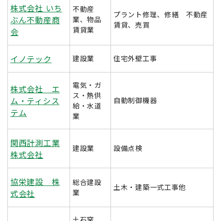
株式会社 いち
不動産
プラント修理、修繕 不動産
ぶん不動産商
業、物品
賃貸、売買
賃貸業
会
イノテック
建設業
住宅外壁工事
電気・ガ
株式会社 エ
ス・熱供
ム・ティシス
自動制御機器
給・水道
テム
業
関西計測工業
建設業
設備点検
株式会社
協栄建設 株
総合建設
土木・建築一式工事他
式会社
業
土石窯