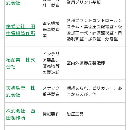
式会社
業用プリント基板
計 製造
各種プラントコントロールシ
電気機械
株式会社 田
ステム・高低圧受配電盤・板
器具製造
中電機製作所
金加工一式・計装監視盤・自
業
動制御盤・操作盤・分電盤
インテリ
柘産業 株式
ア製品、
室内外装飾品製造卸
会社
販売物等
の製造卸
天狗製菓 株
スナック
横綱あられ、ピリカレー、あ
式会社
菓子製造
まからえび、他
株式会社 西
機械製作
油圧工具
田製作所