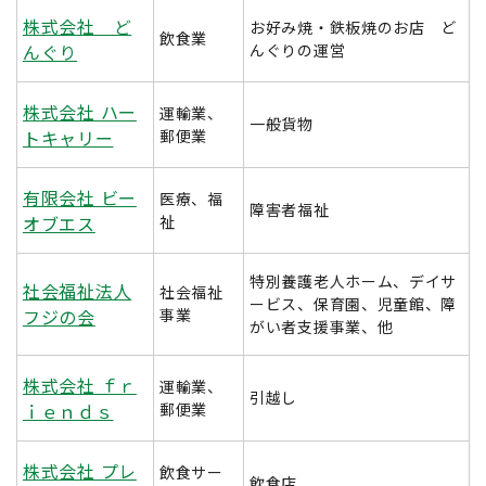
株式会社 ど
お好み焼・鉄板焼のお店 ど
飲食業
んぐり
んぐりの運営
株式会社 ハー
運輸業、
一般貨物
トキャリー
郵便業
有限会社 ビー
医療、福
障害者福祉
オブエス
祉
特別養護老人ホーム、デイサ
社会福祉法人
社会福祉
ービス、保育園、児童館、障
フジの会
事業
がい者支援事業、他
株式会社 ｆｒ
運輸業、
引越し
ｉｅｎｄｓ
郵便業
株式会社 プレ
飲食サー
飲食店