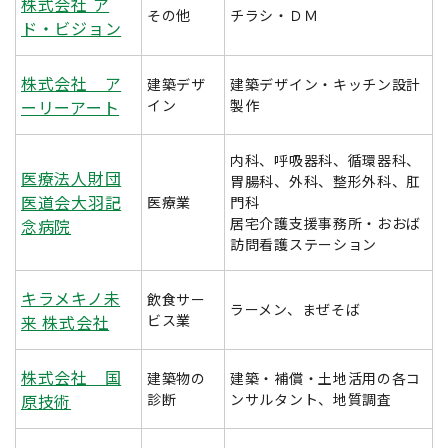
株式会社 ア
その他
チラシ・ＤＭ
ド・ビジョン
株式会社 ア
建築デザ
建築デザイン・キッチン設計
ーリーアート
イン
製作
内科、呼吸器科、循環器科、
医療法人財団
胃腸科、外科、整形外科、肛
医道会大羽記
医療業
門科
居宅介護支援事務所・おおば
念病院
訪問看護ステーション
キラメキノ未
飲食サー
ラーメン、まぜそば
来 株式会社
ビス業
株式会社 国
建築物の
建築・補償・土地活用の各コ
原技術
診断
ンサルタント、地質調査