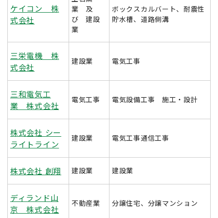
ケイコン 株
業 及
ボックスカルバート、耐震性
式会社
び 建設
貯水槽、道路側溝
業
三栄電機 株
建設業
電気工事
式会社
三和電気工
電気工事
電気設備工事 施工・設計
業 株式会社
株式会社 シー
建設業
電気工事通信工事
ライトライン
株式会社 創翔
建設業
建設業
ディランド山
不動産業
分譲住宅、分譲マンション
京 株式会社