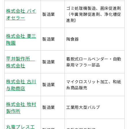
ゴミ処理機製造、菌床促進剤
株式会社 バイ
製造業
（牛糞発酵促進剤、浄化槽促
オセラー
進剤）
株式会社 菱三
製造業
陶食器
陶園
平井製作所
着脱式ロールベンダー・自動
製造業
株式会社
車用マフラー部品
株式会社 古川
マイクロスリット加工、和紙
製造業
与助商店
糸商品販売
株式会社 牧村
製造業
工業用大型バルブ
製作所
丸電プレス工