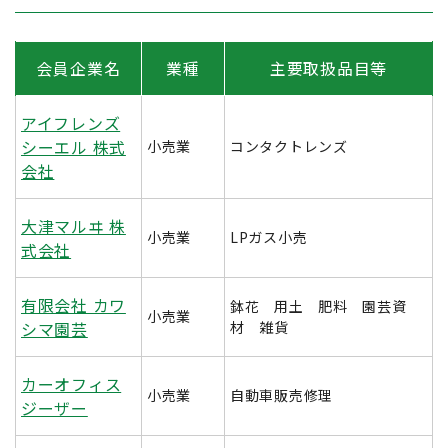
会員企業名
業種
主要取扱品目等
アイフレンズ
シーエル 株式
小売業
コンタクトレンズ
会社
大津マルヰ 株
小売業
LPガス小売
式会社
有限会社 カワ
鉢花 用土 肥料 園芸資
小売業
シマ園芸
材 雑貨
カーオフィス
小売業
自動車販売修理
ジーザー