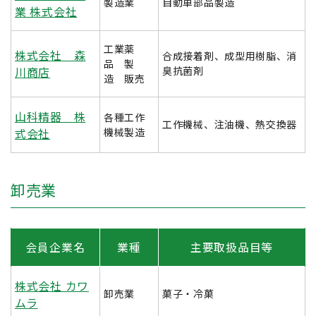
製造業
自動車部品製造
業 株式会社
工業薬
株式会社 森
合成接着剤、成型用樹脂、消
品 製
川商店
臭抗菌剤
造 販売
山科精器 株
各種工作
工作機械、注油機、熱交換器
式会社
機械製造
卸売業
会員企業名
業種
主要取扱品目等
株式会社 カワ
卸売業
菓子・冷菓
ムラ