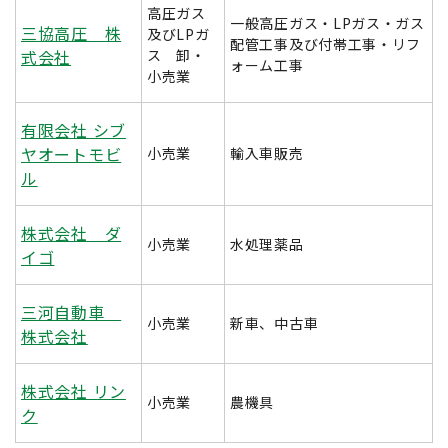
高圧ガス
一般高圧ガス・LPガス・ガス
三協高圧 株
及びLPガ
配管工事及び付帯工事・リフ
式会社
ス 卸・
ォーム工事
小売業
有限会社 シブ
ヤオートモビ
小売業
輸入車販売
ル
株式会社 ダ
小売業
水処理薬品
イゴ
三河自動車
小売業
新車、中古車
株式会社
株式会社 リン
小売業
農機具
ク