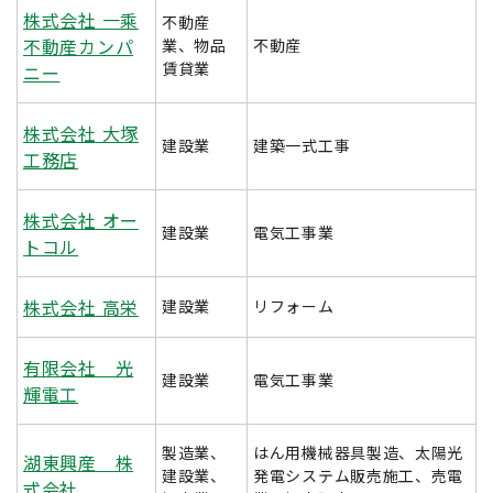
株式会社 一乘
不動産
不動産カンパ
業、物品
不動産
賃貸業
ニー
株式会社 大塚
建設業
建築一式工事
工務店
株式会社 オー
建設業
電気工事業
トコル
株式会社 高栄
建設業
リフォーム
有限会社 光
建設業
電気工事業
輝電工
製造業、
はん用機械器具製造、太陽光
湖東興産 株
建設業、
発電システム販売施工、売電
式会社