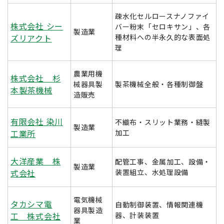
疎水化セルロースナノファイ
株式会社 シー
バー粉末「セロキサン」、各
製造業
ズリアクト
種材料への半永久的な表面処
理
農業用機
株式会社 杉
械器具製
製茶機械全般・各種制御盤
本製茶機械
造販売
有限会社 染川
不織布・スリット業務・縫製
製造業
工業所
加工
大洋産業 株
配管工事、金属加工、設備・
製造業
式会社
装置組立、水処理設備
電気機械
タカシマ電
自動制御装置、情報関連機
器具製造
工 株式会社
器、計装装置
業