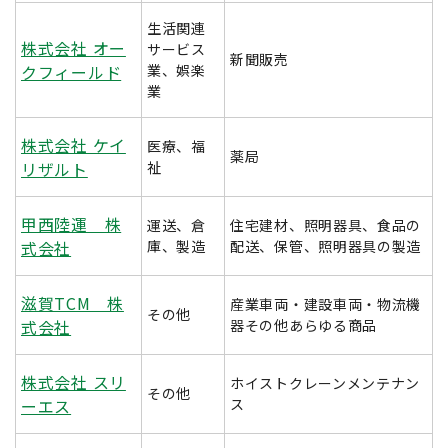
生活関連
株式会社 オー
サービス
新聞販売
クフィールド
業、娯楽
業
株式会社 ケイ
医療、福
薬局
リザルト
祉
甲西陸運 株
運送、倉
住宅建材、照明器具、食品の
式会社
庫、製造
配送、保管、照明器具の製造
滋賀TCM 株
産業車両・建設車両・物流機
その他
式会社
器その他あらゆる商品
株式会社 スリ
ホイストクレーンメンテナン
その他
ーエス
ス