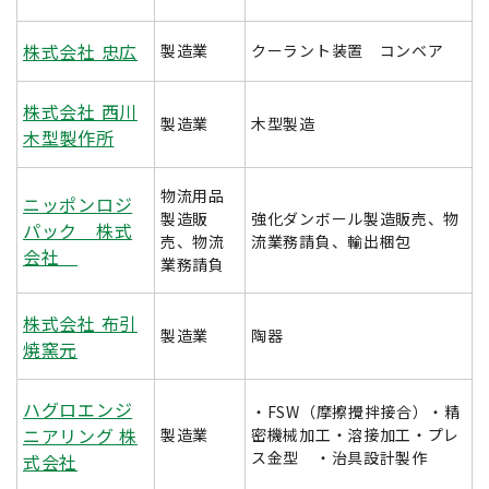
株式会社 忠広
製造業
クーラント装置 コンベア
株式会社 西川
製造業
木型製造
木型製作所
物流用品
ニッポンロジ
製造販
強化ダンボール製造販売、物
パック 株式
売、物流
流業務請負、輸出梱包
会社
業務請負
株式会社 布引
製造業
陶器
焼窯元
ハグロエンジ
・FSW（摩擦攪拌接合）・精
ニアリング 株
製造業
密機械加工・溶接加工・プレ
ス金型 ・治具設計製作
式会社