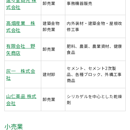
進々堂商光 株
卸売業
事務機器販売
式会社
高畑産業 株
建築金物
内外装材・建築金物・屋根改
式会社
卸売業
修工事
有限会社 野
肥料、農薬、農業資材、健康
卸売業
矢商店
食品
セメント、セメント2次製
灰一 株式会
建材卸
品、各種ブロック、外構工事
社
商品
山仁薬品 株式
シリカゲルを中心とした乾燥
卸売業
会社
剤
小売業