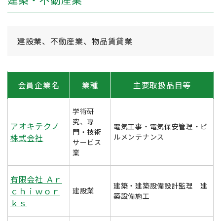
建設業、不動産業、物品賃貸業
会員企業名
業種
主要取扱品目等
学術研
究、専
アオキテクノ
電気工事・電気保安管理・ビ
門・技術
株式会社
ルメンテナンス
サービス
業
有限会社 Ａｒ
建築・建築設備設計監理 建
ｃｈｉｗｏｒ
建設業
築設備施工
ｋｓ