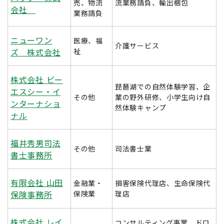
売、物流
流業務請負、輸出梱包
会社
業務請負
ニューワン
医療、福
介護サービス
ズ 株式会社
祉
株式会社 ビー
琵琶湖での自然体験学習、企
エスシー・イ
その他
業の野外研修、小学生向け自
ンターナショ
然体験キャンプ
ナル
福井秀男司法
その他
司法書士業
書士事務所
有限会社 山田
金融業・
損害保険代理店、生命保険代
保険事務所
保険業
理店
株式会社 レイ
コンサルティング事業、ドロ