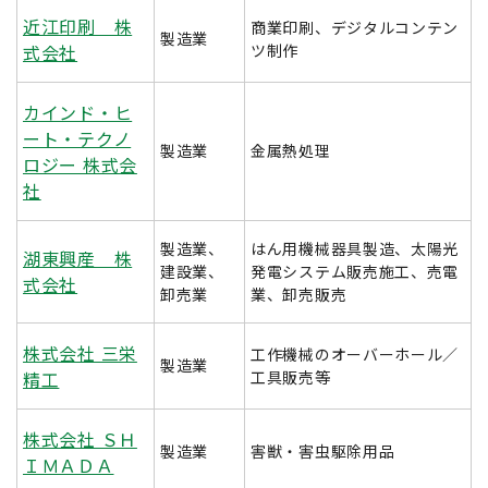
近江印刷 株
商業印刷、デジタルコンテン
製造業
式会社
ツ制作
カインド・ヒ
ート・テクノ
製造業
金属熱処理
ロジー 株式会
社
製造業、
はん用機械器具製造、太陽光
湖東興産 株
建設業、
発電システム販売施工、売電
式会社
卸売業
業、卸売販売
株式会社 三栄
工作機械のオーバーホール／
製造業
精工
工具販売等
株式会社 ＳＨ
製造業
害獣・害虫駆除用品
ＩＭＡＤＡ