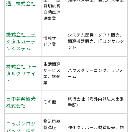
通 株式会社
貸切旅客
自動車運
送事業
株式会社 デ
システム開発・ソフト販売、
情報サー
ジタルガーデ
関連機器販売、ITコンサルタ
ビス業
ント
ンシステム
生活関連
株式会社 トー
サービス
ハウスクリーニング、リフォ
タルクリエイ
業、娯楽
ーム
ト
業
日中夢楽観光
旅行会社（海外向け法人出張
その他
株式会社
手配）
物流用品
ニッポンロジ
製造販
強化ダンボール製造販売、物
パック 株式