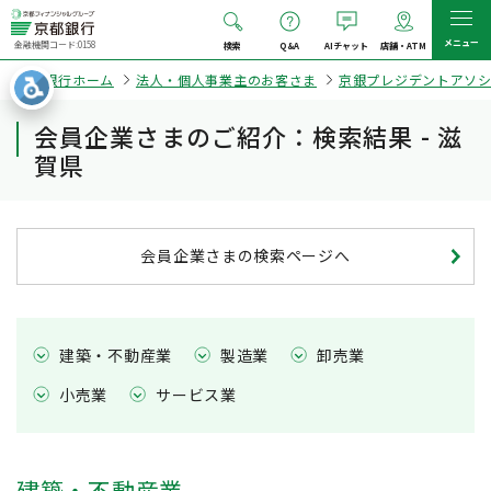
メニュー
金融機関コード:0158
検索
Q&A
AIチャット
店舗・ATM
京都銀行ホーム
法人・個人事業主のお客さま
京銀プレジデントアソ
会員企業さまのご紹介：検索結果 - 滋
賀県
会員企業さまの検索ページへ
建築・不動産業
製造業
卸売業
小売業
サービス業
建築・不動産業