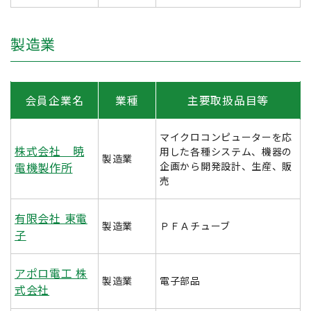
製造業
会員企業名
業種
主要取扱品目等
マイクロコンピューターを応
株式会社 暁
用した各種システム、機器の
製造業
電機製作所
企画から開発設計、生産、販
売
有限会社 東電
製造業
ＰＦＡチューブ
子
アポロ電工 株
製造業
電子部品
式会社