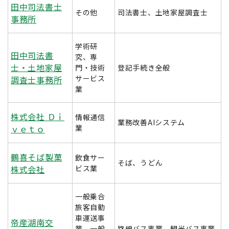
田中司法書士
その他
司法書士、土地家屋調査士
事務所
学術研
田中司法書
究、専
士・土地家屋
門・技術
登記手続き全般
サービス
調査士事務所
業
株式会社 Ｄｉ
情報通信
業務改善AIシステム
ｖｅｔｏ
業
鶴喜そば製菓
飲食サー
そば、うどん
株式会社
ビス業
一般乗合
旅客自動
車運送事
帝産湖南交
業、一般
路線バス事業、観光バス事業