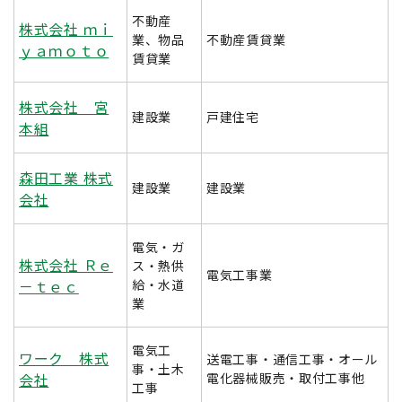
不動産
株式会社 ｍｉ
業、物品
不動産賃貸業
ｙａｍｏｔｏ
賃貸業
株式会社 宮
建設業
戸建住宅
本組
森田工業 株式
建設業
建設業
会社
電気・ガ
株式会社 Ｒｅ
ス・熱供
電気工事業
－ｔｅｃ
給・水道
業
電気工
ワーク 株式
送電工事・通信工事・オール
事・土木
会社
電化器械販売・取付工事他
工事