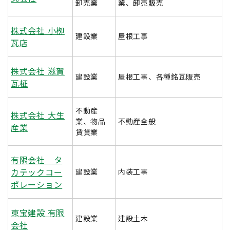
卸売業
業、卸売販売
株式会社 小栁
建設業
屋根工事
瓦店
株式会社 滋賀
建設業
屋根工事、各種銘瓦販売
瓦柾
不動産
株式会社 大生
業、物品
不動産全般
産業
賃貸業
有限会社 タ
カテックコー
建設業
内装工事
ポレーション
東宝建設 有限
建設業
建設土木
会社