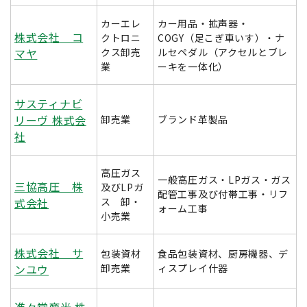
カーエレ
カー用品・拡声器・
株式会社 コ
クトロニ
COGY（足こぎ車いす）・ナ
マヤ
クス卸売
ルセペダル（アクセルとブレ
業
ーキを一体化）
サスティナビ
リーヴ 株式会
卸売業
ブランド革製品
社
高圧ガス
一般高圧ガス・LPガス・ガス
三協高圧 株
及びLPガ
配管工事及び付帯工事・リフ
式会社
ス 卸・
ォーム工事
小売業
株式会社 サ
包装資材
食品包装資材、厨房機器、デ
ンユウ
卸売業
ィスプレイ什器