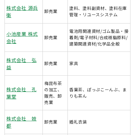
株式会社 源兵
塗料、塗料副資材、塗料在庫
卸売業
衛
管理・リユースシステム
電池用関連資材/ゴム製品・接
小池産業 株式
卸売業
着剤/電子材料/合成樹脂原料/
会社
建築関連資材/化学品全般
株式会社 弘
卸売業
家具
益
梅昆布茶
株式会社 孔
の加工、
香葉茶、ぽっぷこーんぶ、ま
葉堂
販売、卸
りも茶ん
売業
株式会社 妓
卸売業
婚礼衣装
都