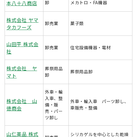
本八十八商店
卸
メカトロ・FA機器
株式会社 ヤマ
卸売業
菓子類
タカフーズ
山田平 株式会
卸売業
住宅設備機器・電材
社
株式会社 ヤ
葬祭用品
葬祭用品卸
マト
卸
外車・輸
入車、整
株式会社 山
外車・輸入車 パーツ卸し、
備・販
徳商会
車販売・整備
売・パー
ツ卸し
山仁薬品 株式
シリカゲルを中心とした乾燥