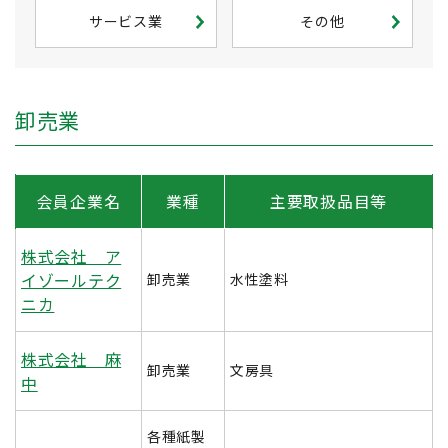
サービス業
その他
卸売業
会員企業名
業種
主要取扱品目等
株式会社 ア
イゾールテク
卸売業
水性塗料
ニカ
株式会社 麻
卸売業
文房具
中
各種紙製