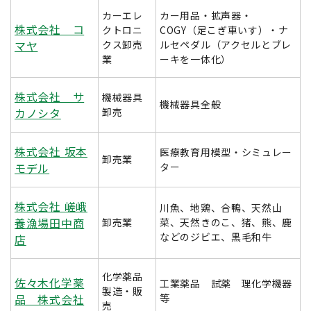
カーエレ
カー用品・拡声器・
株式会社 コ
クトロニ
COGY（足こぎ車いす）・ナ
マヤ
クス卸売
ルセペダル（アクセルとブレ
業
ーキを一体化）
株式会社 サ
機械器具
機械器具全般
カノシタ
卸売
株式会社 坂本
医療教育用模型・シミュレー
卸売業
モデル
ター
株式会社 嵯峨
川魚、地鶏、合鴨、天然山
養漁場田中商
卸売業
菜、天然きのこ、猪、熊、鹿
などのジビエ、黒毛和牛
店
化学薬品
佐々木化学薬
工業薬品 試薬 理化学機器
製造・販
品 株式会社
等
売