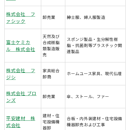
株式会社 フ
卸売業
紳士服、婦人服製造
ァシック
天然及び
スポンジ製品・生分解性樹
富士ケミカ
合成樹脂
脂・抗菌剤等プラスチック関
ル 株式会社
類製造販
連製品
売
株式会社 フ
家具総合
ホームユース家具、現代仏壇
ジシ
卸商
株式会社 ブロ
卸売業
傘、ストール、ファー
ンズ
建材・住
平安建材 株
合板・内外装建材・住宅設備
宅設備機
式会社
機器卸売および工事
器卸