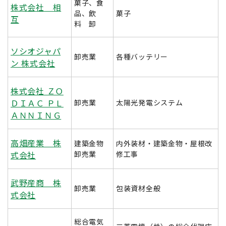
菓子、食
株式会社 相
品、飲
菓子
互
料 卸
ソシオジャパ
卸売業
各種バッテリー
ン 株式会社
株式会社 ＺＯ
ＤＩＡＣ ＰＬ
卸売業
太陽光発電システム
ＡＮＮＩＮＧ
高畑産業 株
建築金物
内外装材・建築金物・屋根改
式会社
卸売業
修工事
武野産商 株
卸売業
包装資材全般
式会社
総合電気