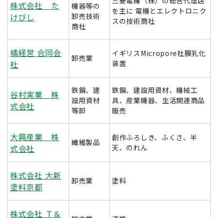
三菱電機（株）の総合代理店
株式会社 た
機器等の
を主に 電機とエレクトロニク
けびし
卸売技術
スの技術商社
商社
橘経営 合同会
イギリスMicropore社膜乳化
卸売業
社
装置
鉄鋼、建
鉄鋼、建設用資材、機械工
谷村実業 株
設用資材
具、産業機器、生活関連商品
式会社
等卸
販売
大興産業 株
創作ふろしき、ふくさ、半
繊維製品
式会社
天、のれん
株式会社 大新
卸売業
塗料
塗料京都
株式会社 Ｔ＆