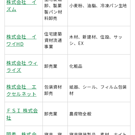
株式会社 イ
卸、製菓
小麦粉、油脂、冷凍パン生地
ズム
製パン材
料卸売
住宅建築
株式会社 イ
木材、新建材、住設、サッ
資材流通
ワイHD
シ、EX
事業
株式会社 ウィ
卸売業
化粧品
ライズ
株式会社 エ
包装資材
紙器、シール、フィルム包装
クセルネット
卸売
材
ＦＳＩ 株式会
卸売業
農産物全般
社
岡秀 株式会
寝具、寝
寝具寝装製品、素材、ナイト