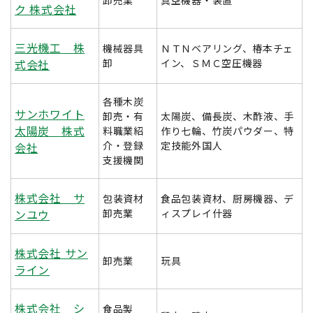
卸売業
真空機器・装置
ク 株式会社
三光機工 株
機械器具
ＮＴＮベアリング、椿本チェ
式会社
卸
イン、ＳＭＣ空圧機器
各種木炭
サンホワイト
卸売・有
太陽炭、備長炭、木酢液、手
太陽炭 株式
料職業紹
作り七輪、竹炭パウダー、特
介・登録
定技能外国人
会社
支援機関
株式会社 サ
包装資材
食品包装資材、厨房機器、デ
ンユウ
卸売業
ィスプレイ什器
株式会社 サン
卸売業
玩具
ライン
株式会社 シ
食品製