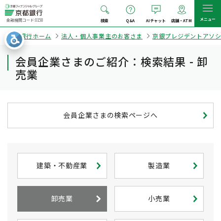
メニュー
金融機関コード:0158
検索
Q&A
AIチャット
店舗・ATM
京都銀行ホーム
法人・個人事業主のお客さま
京銀プレジデントアソ
会員企業さまのご紹介：検索結果 - 卸
売業
会員企業さまの検索ページへ
建築・不動産業
製造業
卸売業
小売業