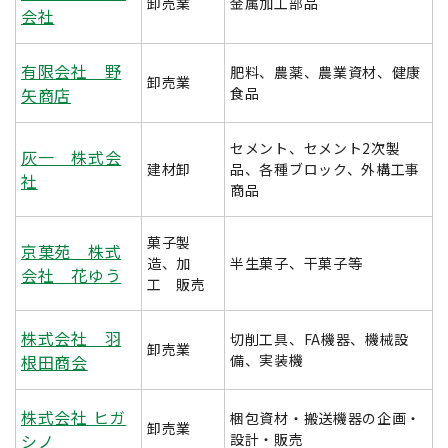
卸売業
金属加工部品
会社
有限会社 野
肥料、農薬、農業資材、健康
卸売業
矢商店
食品
セメント、セメント2次製
灰一 株式会
建材卸
品、各種ブロック、外構工事
社
商品
菓子製
京菓苑 株式
造、加
半生菓子、干菓子等
会社 花ゆう
工 販売
株式会社 羽
切削工具、FA機器、機械設
卸売業
根田商会
備、実装機
株式会社 ヒガ
梱包資材・搬送機器の企画・
卸売業
シノ
設計・販売