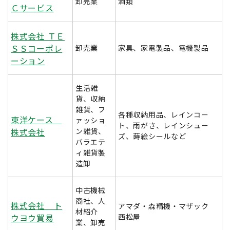
卸売業
酒類
Ｃサービス
株式会社 ＴＥ
ＳＳコーポレ
卸売業
家具、家電製品、電機製品
ーション
生活雑
貨、収納
雑貨、フ
各種収納用品、レインコー
東洋ケース
ァッショ
ト、雨がさ、レインシュー
株式会社
ン雑貨、
ズ、蒔絵シールなど
バラエテ
ィ雑貨製
造卸
中古機械
商社、人
株式会社 ト
アマダ・森精機・マザック
材紹介
ウヨウ貿易
西松屋
業、卸売