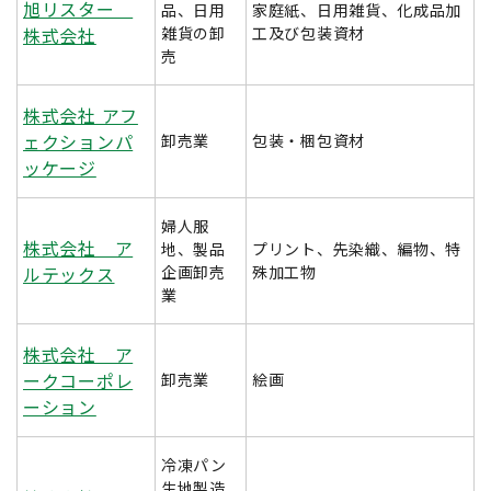
旭リスター
品、日用
家庭紙、日用雑貨、化成品加
株式会社
雑貨の卸
工及び包装資材
売
株式会社 アフ
ェクションパ
卸売業
包装・梱包資材
ッケージ
婦人服
株式会社 ア
地、製品
プリント、先染織、編物、特
ルテックス
企画卸売
殊加工物
業
株式会社 ア
ークコーポレ
卸売業
絵画
ーション
冷凍パン
生地製造