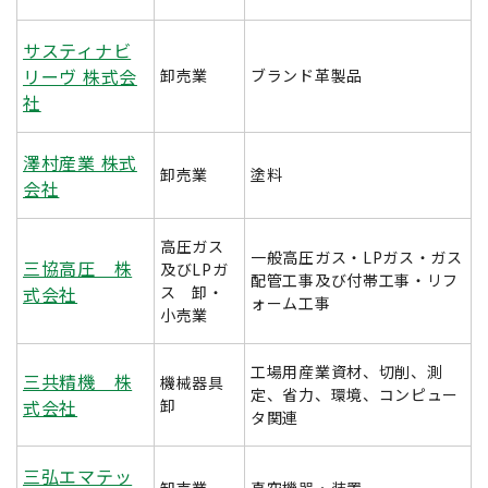
サスティナビ
リーヴ 株式会
卸売業
ブランド革製品
社
澤村産業 株式
卸売業
塗料
会社
高圧ガス
一般高圧ガス・LPガス・ガス
三協高圧 株
及びLPガ
配管工事及び付帯工事・リフ
式会社
ス 卸・
ォーム工事
小売業
工場用産業資材、切削、測
三共精機 株
機械器具
定、省力、環境、コンピュー
式会社
卸
タ関連
三弘エマテッ