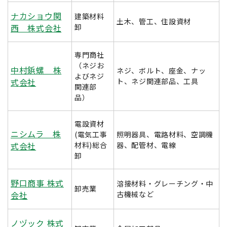
ナカショウ関
建築材料
土木、管工、住設資材
西 株式会社
卸
専門商社
（ネジお
中村鋲螺 株
ネジ、ボルト、座金、ナッ
よびネジ
式会社
ト、ネジ関連部品、工具
関連部
品）
電設資材
ニシムラ 株
(電気工事
照明器具、電路材料、空調機
式会社
材料)総合
器、配管材、電線
卸
野口商事 株式
溶接材料・グレーチング・中
卸売業
会社
古機械など
ノヅック 株式