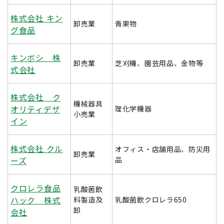
株式会社 キン
卸売業
青果物
グ食品
キンボシ 株
卸売業
芝刈機、園芸用品、金物等
式会社
株式会社 ク
機械器具
オリティデザ
理化学機器
小売業
イン
株式会社 クル
オフィス・店舗用品、防災用
卸売業
ーズ
品
クロレラ食品
乳酸菌飲
ハック 株式
料製造及
乳酸菌飲クロレラ650
卸
会社