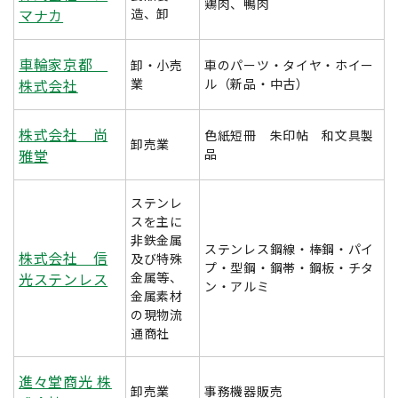
鶏肉、鴨肉
マナカ
造、卸
車輪家京都
卸・小売
車のパーツ・タイヤ・ホイー
株式会社
業
ル（新品・中古）
株式会社 尚
色紙短冊 朱印帖 和文具製
卸売業
雅堂
品
ステンレ
スを主に
非鉄金属
ステンレス鋼線・棒鋼・パイ
株式会社 信
及び特殊
プ・型鋼・鋼帯・鋼板・チタ
光ステンレス
金属等、
ン・アルミ
金属素材
の現物流
通商社
進々堂商光 株
卸売業
事務機器販売