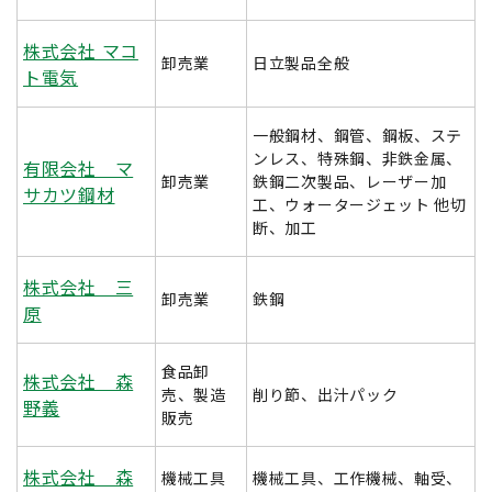
株式会社 マコ
卸売業
日立製品全般
ト電気
一般鋼材、鋼管、鋼板、ステ
ンレス、特殊鋼、非鉄金属、
有限会社 マ
卸売業
鉄鋼二次製品、レーザー加
サカツ鋼材
工、ウォータージェット 他切
断、加工
株式会社 三
卸売業
鉄鋼
原
食品卸
株式会社 森
売、製造
削り節、出汁パック
野義
販売
株式会社 森
機械工具
機械工具、工作機械、軸受、