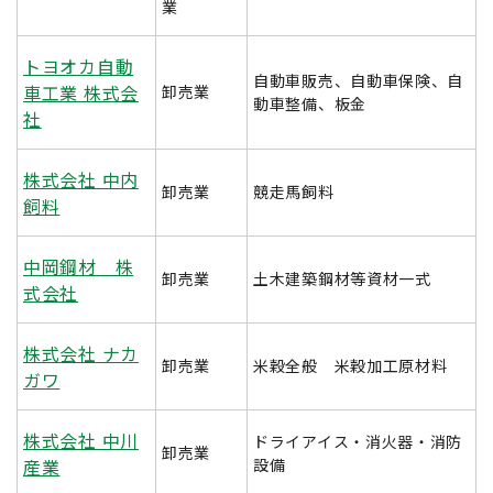
業
トヨオカ自動
自動車販売、自動車保険、自
車工業 株式会
卸売業
動車整備、板金
社
株式会社 中内
卸売業
競走馬飼料
飼料
中岡鋼材 株
卸売業
土木建築鋼材等資材一式
式会社
株式会社 ナカ
卸売業
米穀全般 米穀加工原材料
ガワ
株式会社 中川
ドライアイス・消火器・消防
卸売業
産業
設備