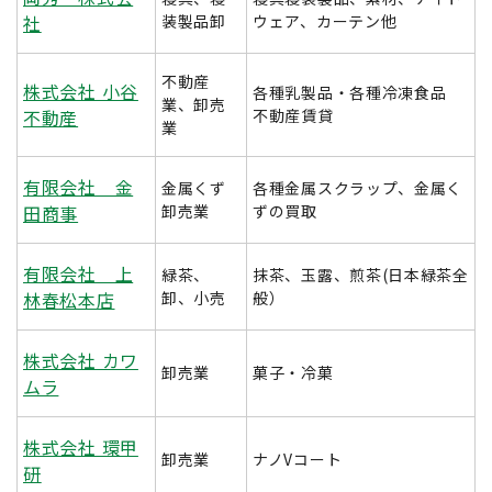
社
装製品卸
ウェア、カーテン他
不動産
株式会社 小谷
各種乳製品・各種冷凍食品
業、卸売
不動産
不動産賃貸
業
有限会社 金
金属くず
各種金属スクラップ、金属く
田商事
卸売業
ずの買取
有限会社 上
緑茶、
抹茶、玉露、煎茶(日本緑茶全
林春松本店
卸、小売
般）
株式会社 カワ
卸売業
菓子・冷菓
ムラ
株式会社 環甲
卸売業
ナノVコート
研