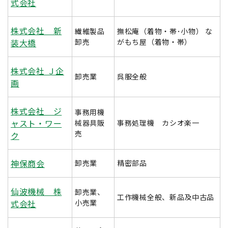
式会社
株式会社 新
繊維製品
撫松庵（着物・帯･小物） な
装大橋
卸売
がもち屋（着物・帯）
株式会社 Ｊ企
卸売業
呉服全般
画
株式会社 ジ
事務用機
ャスト・ワー
械器具販
事務処理機 カシオ楽一
売
ク
神保商会
卸売業
精密部品
仙波機械 株
卸売業、
工作機械全般、新品及中古品
式会社
小売業