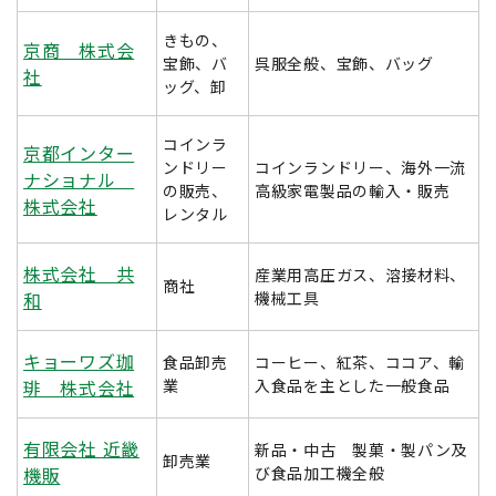
きもの、
京商 株式会
宝飾、バ
呉服全般、宝飾、バッグ
社
ッグ、卸
コインラ
京都インター
ンドリー
コインランドリー、海外一流
ナショナル
の販売、
高級家電製品の輸入・販売
株式会社
レンタル
株式会社 共
産業用高圧ガス、溶接材料、
商社
和
機械工具
キョーワズ珈
食品卸売
コーヒー、紅茶、ココア、輸
琲 株式会社
業
入食品を主とした一般食品
有限会社 近畿
新品・中古 製菓・製パン及
卸売業
機販
び食品加工機全般