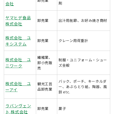
卸売業
会社
剤
ヤマヒデ食品
卸売業
出汁用削節、お好み焼き商材
株式会社
株式会社 ユ
卸売業
クレーン用荷重計
キシステム
繊維業、
株式会社 ユ
制服・ユニフォーム・シュー
卸小売販
ニワーク
ズ全般
売
バック、ポーチ、キーホルダ
株式会社 ユ
観光工芸
ー、あぶらとり紙、陶器、風
ーアイ
品卸売業
鈴 etc.
ラバンヴェン
卸売業
菓子
ト 株式会社