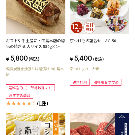
ギフトや手土産に・中島本店の秘
京つけもの詰合せ AG-50
伝の焼き豚 大サイズ 550g×1本
【送料込み（北海道・沖縄を除き
5,800
5,400
ます）
(税込)
(税込)
備長炭焼き焼豚と味噌漬けの中島本
京つけもの 大安
店
送料無料
贈答用おすすめ
送料込み（一部地域除く）
おすすめ商品
★★★★★ 5
(1件)