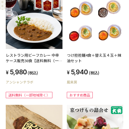
レストラン用ビーフカレー 中辛
つけ担担麺4食＋替え玉４玉＋辣
ケース販売30食【送料無料（一部
油セット
地域除く）】
5,980
5,940
(税込)
(税込)
アンシャンテラボ
風来房
送料無料（一部地域除く）
おすすめ商品