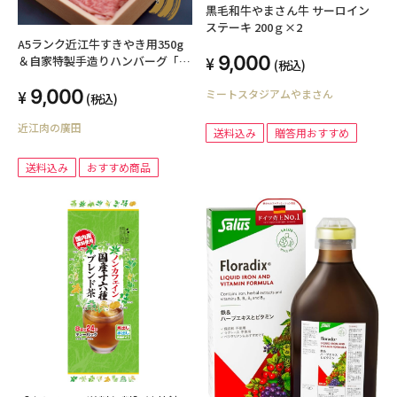
黒毛和牛やまさん牛 サーロイン
ステーキ 200ｇ×2
A5ランク近江牛すきやき用350g
9,000
＆自家特製手造りハンバーグ「近
(税込)
江牡丹」120g×5個セット
9,000
ミートスタジアムやまさん
(税込)
近江肉の廣田
送料込み
贈答用おすすめ
送料込み
おすすめ商品