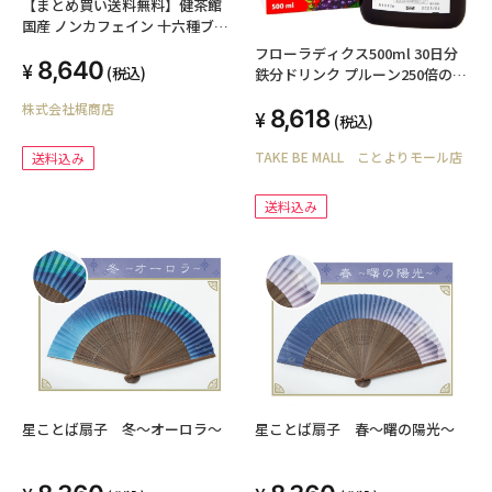
【まとめ買い送料無料】健茶館
国産 ノンカフェイン 十六種ブレ
ンド茶24Ｐ ×20個（1ケース10
フローラディクス500ml 30日分
8,640
個入り）
(税込)
鉄分ドリンク プルーン250倍の鉄
分 Floradix 鉄分補給 ヘム鉄 フル
株式会社梶商店
8,618
ーツ風味 液体鉄分 ビタミン 日本
(税込)
オリジナル配合 国内正規品
TAKE BE MALL ことよりモール店
送料込み
送料込み
星ことば扇子 冬～オーロラ～
星ことば扇子 春～曙の陽光～