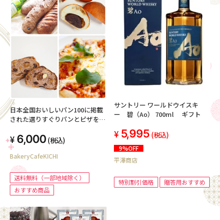
サントリー ワールドウイスキ
日本全国おいしいパン100に掲載
ー 碧（Ao） 700ml ギフト
された選りすぐりパンとピザをお
届け【送料無料（一部地域除
5,995
(税込)
6,000
く）】
(税込)
9%OFF
BakeryCafeKICHI
平澤商店
送料無料（一部地域除く）
特別割引価格
贈答用おすすめ
おすすめ商品