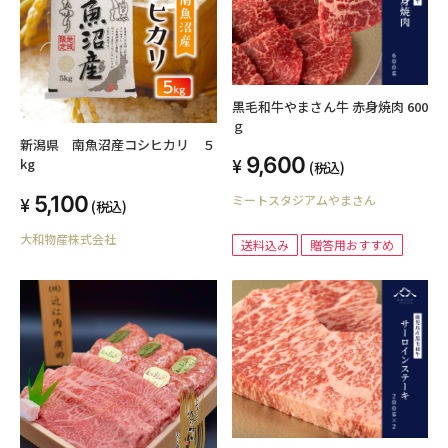
黒毛和牛やまさん牛 赤身焼肉 600
ｇ
新潟県 南魚沼産コシヒカリ ５
9,600
kg
(税込)
5,100
ミートスタジアムやまさん
(税込)
大和物産株式会社
送料込み
贈答用おすすめ