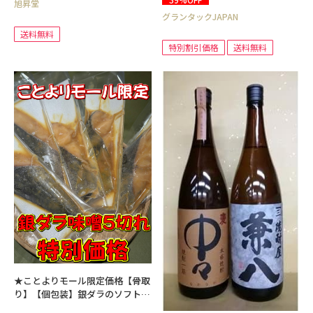
旭昇堂
グランタックJAPAN
送料無料
特別割引価格
送料無料
★ことよりモール限定価格【骨取
り】【個包装】銀ダラのソフト干
物 西京漬 5切セット