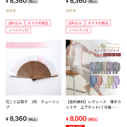
8,360
8,360
(税込)
(税込)
旭昇堂
旭昇堂
送料込み
おすすめ商品
送料込み
おすすめ商品
ノベルティ付
ノベルティ付
花ことば扇子 3月 チューリッ
【送料無料】レディース 薄手カ
プ
シミヤ 上下セット(７分袖・パ
ンツ) 部屋着 ルームウエア
8,360
8,000
高級カシミア
(税込)
(税込)
39%OFF