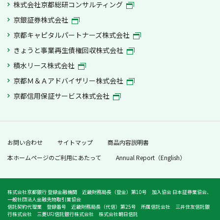
株式会社京都総研コンサルティング
京銀証券株式会社
京都キャピタルパートナーズ株式会社
きょうと事業再生債権回収株式会社
積水リース株式会社
京都Ｍ＆Ａアドバイザリー株式会社
京都信用保証サービス株式会社
お問い合わせ
サイトマップ
商品内容説明書
本ホームページのご利用にあたって
Annual Report（English）
株式会社京都銀行 登録金融機関 近畿財務局長（登金）第10号 加入協会 日本証券業協会、
一般社団法人金融先物取引業協会
信託契約代理業 登録番号 近畿財務局長（代信）第25号 所属信託会社 三井住友信託銀
行株式会社 三菱UFJ信託銀行株式会社 株式会社朝日信託